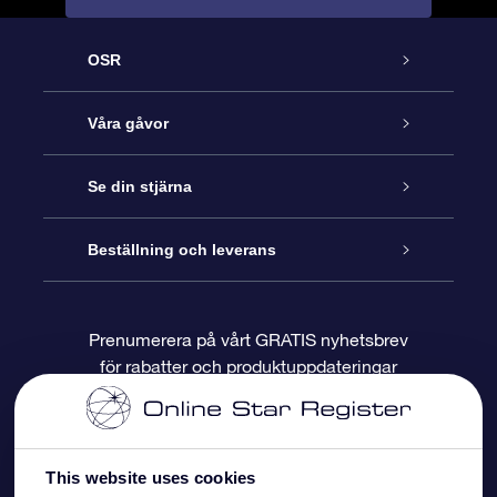
OSR
Kundtjänst
Våra gåvor
Kontakta oss
Online-Stjärngåva
Se din stjärna
Blogg
OSR Gåvopaket
Stjärnregiste
Beställning och leverans
Vanliga frågor
Super Star-gåva
OSR:s App Star Finder
Kundinloggning
Prenumerera på vårt GRATIS nyhetsbrev
för rabatter och produktuppdateringar
Recensioner
OSR Presentkort
Personlig Stjärnsida
Betalningsinformation
Företagspresenter
One Million Stars
Leveransinformation
This website uses cookies