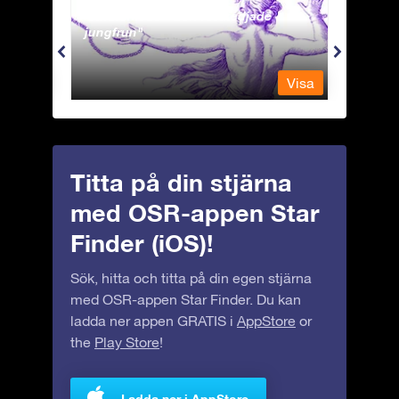
Andromeda - Den fastkedjade
Antli
jungfrun
Visa
Visa
Titta på din stjärna
med OSR-appen Star
Finder (iOS)!
Sök, hitta och titta på din egen stjärna
med OSR-appen Star Finder. Du kan
ladda ner appen GRATIS i
AppStore
or
the
Play Store
!
Ladda ner i AppStore