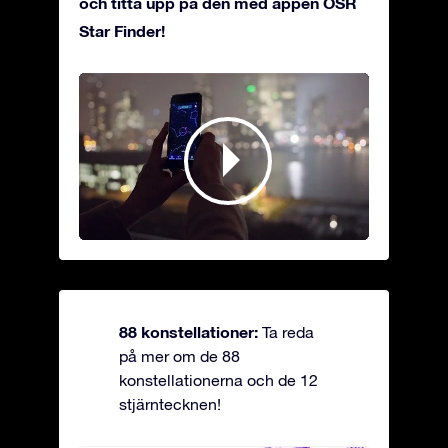
och titta upp på den med appen OSR
Star Finder!
88 konstellationer:
Ta reda
på mer om de 88
konstellationerna och de 12
stjärntecknen!