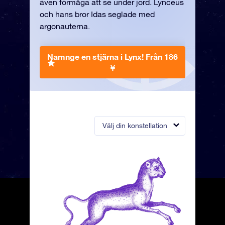
även förmåga att se under jord. Lynceus
och hans bror Idas seglade med
argonauterna.
Namnge en stjärna i Lynx!
Från 186
￥
Välj din konstellation