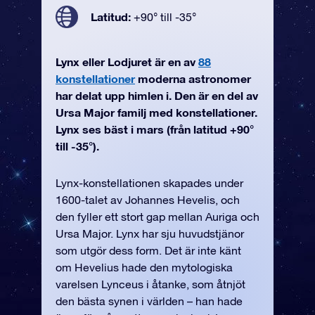
Latitud:
+90° till -35°
Lynx eller Lodjuret är en av
88
konstellationer
moderna astronomer
har delat upp himlen i. Den är en del av
Ursa Major familj med konstellationer.
Lynx ses bäst i mars (från latitud +90°
till -35°).
Lynx-konstellationen skapades under
1600-talet av Johannes Hevelis, och
den fyller ett stort gap mellan Auriga och
Ursa Major. Lynx har sju huvudstjänor
som utgör dess form. Det är inte känt
om Hevelius hade den mytologiska
varelsen Lynceus i åtanke, som åtnjöt
den bästa synen i världen – han hade