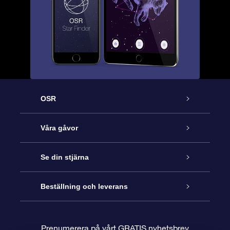
OSR
Kundtjänst
Våra gåvor
Kontakta oss
Online-Stjärngåva
Se din stjärna
Blogg
OSR Gåvopaket
Stjärnregiste
Beställning och leverans
Vanliga frågor
Super Star-gåva
OSR:s App Star Finder
Kundinloggning
Prenumerera på vårt GRATIS nyhetsbrev