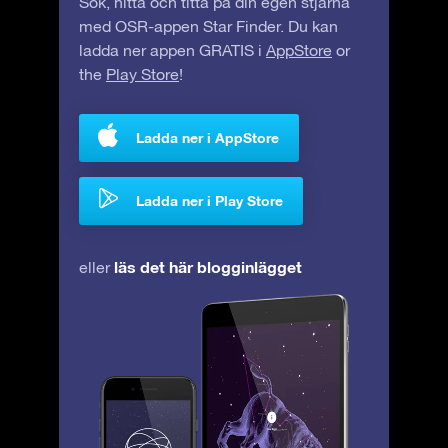
Sök, hitta och titta på din egen stjärna
med OSR-appen Star Finder. Du kan
ladda ner appen GRATIS i
AppStore
or
the
Play Store
!
Ladda ner i AppStore
Ladda ner i Play Store
läs det här blogginlägget
eller