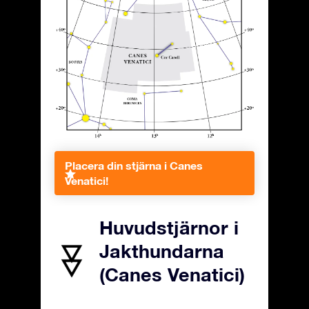
Placera din stjärna i Canes
Venatici!
Huvudstjärnor i
Jakthundarna
(Canes Venatici)