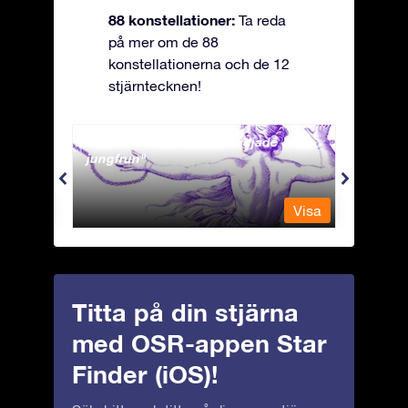
88 konstellationer:
Ta reda
på mer om de 88
konstellationerna och de 12
stjärntecknen!
Andromeda - Den fastkedjade
Antli
jungfrun
Visa
Visa
Titta på din stjärna
med OSR-appen Star
Finder (iOS)!