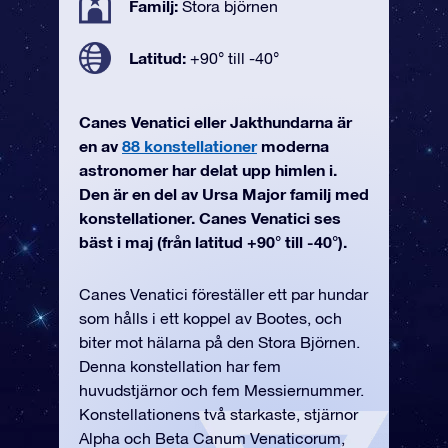
Familj:
Stora björnen
Latitud:
+90° till -40°
Canes Venatici eller Jakthundarna är
en av
88 konstellationer
moderna
astronomer har delat upp himlen i.
Den är en del av Ursa Major familj med
konstellationer. Canes Venatici ses
bäst i maj (från latitud +90° till -40°).
Canes Venatici föreställer ett par hundar
som hålls i ett koppel av Bootes, och
biter mot hälarna på den Stora Björnen.
Denna konstellation har fem
huvudstjärnor och fem Messiernummer.
Konstellationens två starkaste, stjärnor
Alpha och Beta Canum Venaticorum,