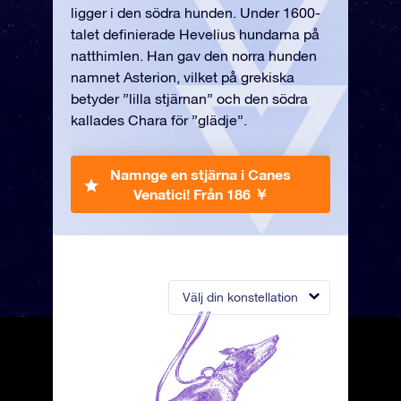
ligger i den södra hunden. Under 1600-
talet definierade Hevelius hundarna på
natthimlen. Han gav den norra hunden
namnet Asterion, vilket på grekiska
betyder ”lilla stjärnan” och den södra
kallades Chara för ”glädje”.
Namnge en stjärna i Canes
Venatici!
Från 186 ￥
Välj din konstellation