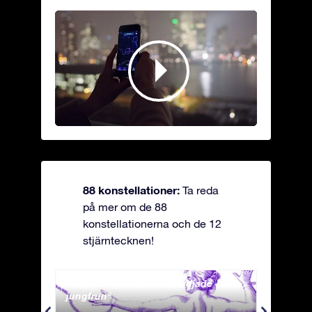
88 konstellationer:
Ta reda
på mer om de 88
konstellationerna och de 12
stjärntecknen!
Andromeda - Den fastkedjade
Antli
jungfrun