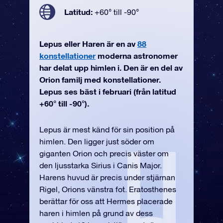
Latitud:
+60° till -90°
Lepus eller Haren är en av
88
konstellationer
moderna astronomer
har delat upp himlen i. Den är en del av
Orion familj med konstellationer.
Lepus ses bäst i februari (från latitud
+60° till -90°).
Lepus är mest känd för sin position på
himlen. Den ligger just söder om
giganten Orion och precis väster om
den ljusstarka Sirius i Canis Major.
Harens huvud är precis under stjärnan
Rigel, Orions vänstra fot. Eratosthenes
berättar för oss att Hermes placerade
haren i himlen på grund av dess