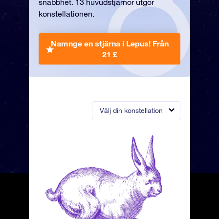
snabbhet. 13 huvudstjärnor utgör
konstellationen.
Namnge en stjärna i Lepus!
Från
21 £
Välj din konstellation