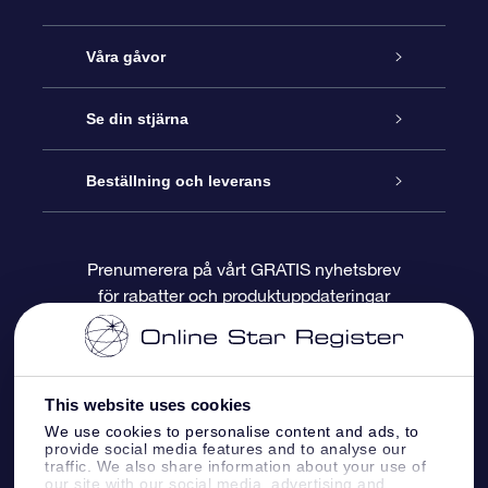
Kundtjänst
Våra gåvor
Kontakta oss
Online-Stjärngåva
Se din stjärna
Blogg
OSR Gåvopaket
Stjärnregiste
Beställning och leverans
Vanliga frågor
Super Star-gåva
OSR:s App Star Finder
Kundinloggning
Prenumerera på vårt GRATIS nyhetsbrev
för rabatter och produktuppdateringar
Recensioner
OSR Presentkort
Personlig Stjärnsida
Betalningsinformation
Företagspresenter
One Million Stars
Leveransinformation
This website uses cookies
OSR Starsaver
Returpolicy
We use cookies to personalise content and ads, to
provide social media features and to analyse our
traffic. We also share information about your use of
our site with our social media, advertising and
Fly me to the stars VR-app
Konstellationerna