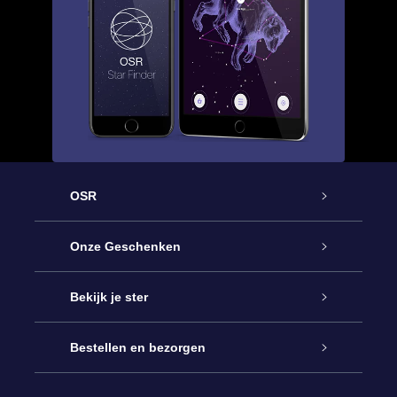
OSR
Service
Onze Geschenken
Contact
Online Star Gift
Bekijk je ster
Blog
OSR Cadeaupakket
Sterrenregister
Bestellen en bezorgen
Veelgestelde vragen
Super Ster Cadeau
OSR Star Finder App