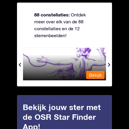
88 constellaties:
Ontdek
meer over elk van de 88
constellaties en de 12
sterrenbeelden!
Andromeda - Geketende Maagd
Antli
Bekijk
Bekijk
Bekijk jouw ster met
de OSR Star Finder
App!