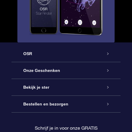
OSR
Service
Onze Geschenken
Contact
Online Star Gift
Bekijk je ster
Blog
OSR Cadeaupakket
Sterrenregister
Bestellen en bezorgen
Veelgestelde vragen
Super Ster Cadeau
OSR Star Finder App
Klantenlogin
Schrijf je in voor onze GRATIS