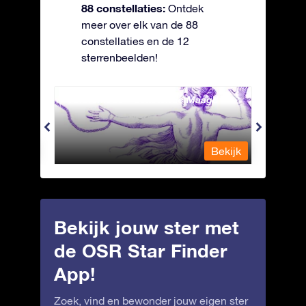
88 constellaties:
Ontdek
meer over elk van de 88
constellaties en de 12
sterrenbeelden!
Andromeda - Geketende Maagd
Antli
Bekijk
Bekijk
Bekijk jouw ster met
de OSR Star Finder
App!
Zoek, vind en bewonder jouw eigen ster