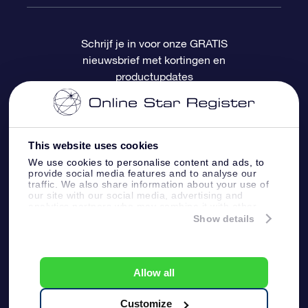
Veelgestelde vragen
Super Ster Cadeau
OSR Star Finder App
Klantenlogin
Schrijf je in voor onze GRATIS
nieuwsbrief met kortingen en
OSR Recensies
OSR Cadeaukaart
Gepersonaliseerde sterrenpagina
Betalingsinformatie
productupdates
Relatiegeschenken
One Million Stars
Verzendinformatie
OSR Starsaver
Retourbeleid
This website uses cookies
We use cookies to personalise content and ads, to
provide social media features and to analyse our
Fly me to the Stars App
Constellaties
traffic. We also share information about your use of
our site with our social media, advertising and
analytics partners who may combine it with other
information that you’ve provided to them or that
Show details
they’ve collected from your use of their services.
Online Star Register BV
- Laan van de Maagd
83, 7324 BT Apeldoorn, The Netherlands
Allow all
Klantenservice:
help@osr.org
KVK: 60333553, VAT: NL 8538.62.722B01
Perspagina
One Million Stars
Customize