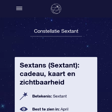
Constellatie Sextant
Sextans (Sextant):
cadeau, kaart en
zichtbaarheid
Betekenis:
Sextant
Best te zien in:
April