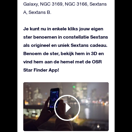
Galaxy, NGC 3169, NGC 3166, Sextans
A, Sextans B.
Je kunt nu in enkele kliks jouw eigen
ster benoemen in constellatie Sextans
als origineel en uniek Sextans cadeau.
Benoem de ster, bekijk hem in 3D en
vind hem aan de hemel met de OSR
Star Finder App!