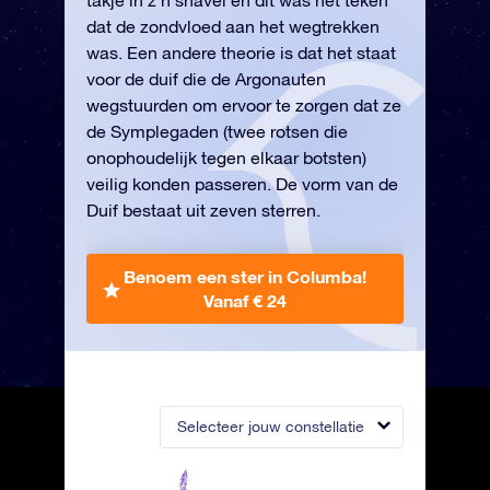
takje in z’n snavel en dit was het teken
dat de zondvloed aan het wegtrekken
was. Een andere theorie is dat het staat
voor de duif die de Argonauten
wegstuurden om ervoor te zorgen dat ze
de Symplegaden (twee rotsen die
onophoudelijk tegen elkaar botsten)
veilig konden passeren. De vorm van de
Duif bestaat uit zeven sterren.
Benoem een ster in Columba!
Vanaf € 24
Selecteer jouw constellatie