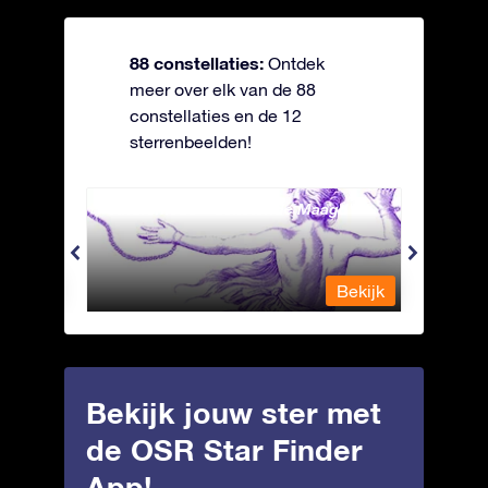
88 constellaties:
Ontdek
meer over elk van de 88
constellaties en de 12
sterrenbeelden!
Andromeda - Geketende Maagd
Antli
Bekijk
Bekijk
Bekijk jouw ster met
de OSR Star Finder
App!