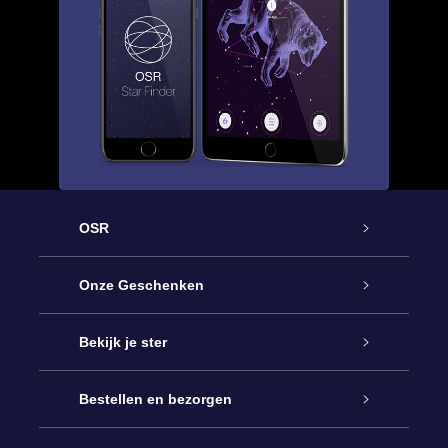
OSR
Service
Onze Geschenken
Contact
Online Star Gift
Bekijk je ster
Blog
OSR Cadeaupakket
Sterrenregister
Bestellen en bezorgen