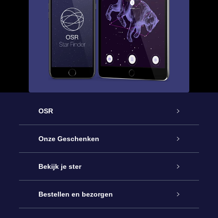
OSR
Service
Onze Geschenken
Contact
Online Star Gift
Bekijk je ster
Blog
OSR Cadeaupakket
Sterrenregister
Bestellen en bezorgen