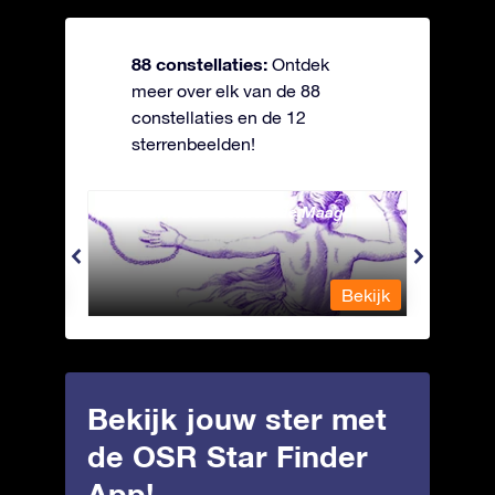
88 constellaties:
Ontdek
meer over elk van de 88
constellaties en de 12
sterrenbeelden!
Andromeda - Geketende Maagd
Antli
Bekijk
Bekijk
Bekijk jouw ster met
de OSR Star Finder
App!