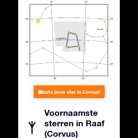
Plaats jouw ster in Corvus!
Voornaamste
sterren in Raaf
(Corvus)