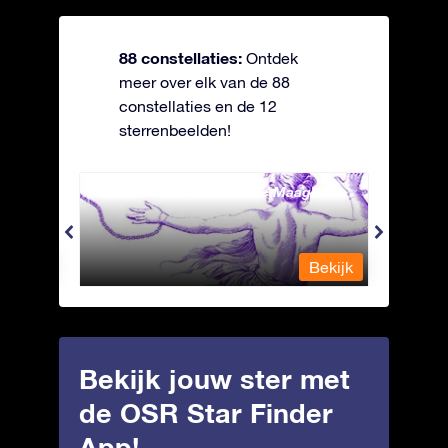
88 constellaties:
Ontdek
meer over elk van de 88
constellaties en de 12
sterrenbeelden!
Andromeda - Geketende Maagd
Antli
Bekijk
Bekijk
Bekijk jouw ster met
de OSR Star Finder
App!