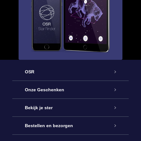
OSR
Service
Onze Geschenken
Contact
Online Star Gift
Bekijk je ster
Blog
OSR Cadeaupakket
Sterrenregister
Bestellen en bezorgen