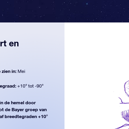
rt en
 zien in:
Mei
egraad:
+10° tot -90°
n de hemel door
ot de Bayer groep van
anaf breedtegraden +10°