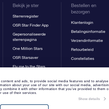
Bekijk je ster
Bestellen en
bezorgen
Sterrenregister
Klantenlogin
OSR Star Finder App
Betalingsinformatie
Gepersonaliseerde
sterrenpagina
Verzendinformatie
One Million Stars
Retourbeleid
OSR Starsaver
Constellaties
Fly me to the Stars
App
 content and ads, to provide social media features and to analyse
rmation about your use of our site with our social media, advertisi
 combine it with other information that you’ve provided to them o
r use of their services.
Show details
Perspagina
Privacyverklaring
Al
Apeldoorn, The Netherlands