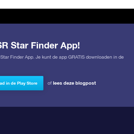
SR Star Finder App!
Star Finder App. Je kunt de app GRATIS downloaden in de
lees deze blogpost
of
d in de Play Store