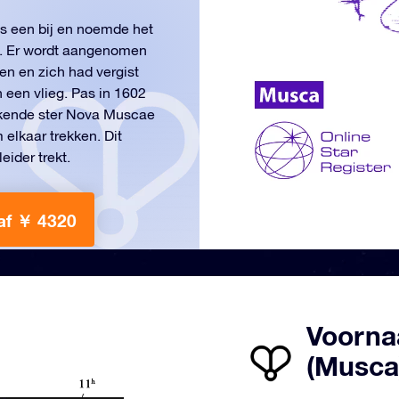
ls een bij en noemde het
d. Er wordt aangenomen
en en zich had vergist
n een vlieg. Pas in 1602
bekende ster Nova Muscae
 elkaar trekken. Dit
eider trekt.
af ￥ 4320
Voornaa
(Musca