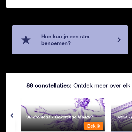
Hoe kun je een ster
benoemen?
88 constellaties:
Ontdek meer over elk 
Andromeda - Geketende Maagd
Antlia 
ekijk
Bekijk