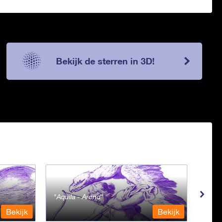
Bekijk de sterren in 3D!
Aquila - Arend
Aqua
Bekijk
Bekijk