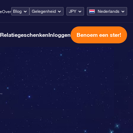
Blog
Gelegenheid
JPY
Nederlands
ce
Over
Relatiegeschenken
Inloggen
Benoem een ster!