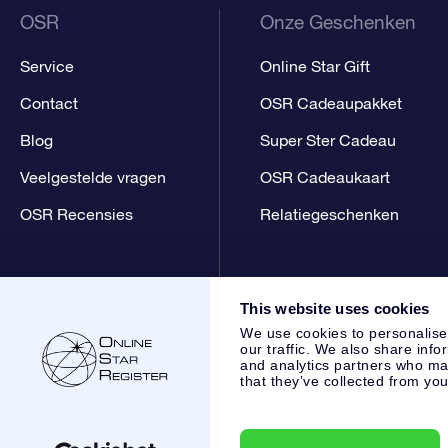
OSR
Onze Geschenken
Service
Online Star Gift
Contact
OSR Cadeaupakket
Blog
Super Ster Cadeau
Veelgestelde vragen
OSR Cadeaukaart
OSR Recensies
Relatiegeschenken
This website uses cookies
We use cookies to personalise
our traffic. We also share info
and analytics partners who may
that they’ve collected from you
Online Star Register BV
- Laan van de Maagd 83, 7324 BT 