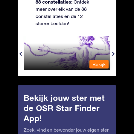
88 constellaties:
Ontdek
meer over elk van de 88
constellaties en de 12
sterrenbeelden!
Andromeda - Geketende Maagd
Antli
Bekijk
Bekijk
Bekijk jouw ster met
de OSR Star Finder
App!
Zoek, vind en bewonder jouw eigen ster