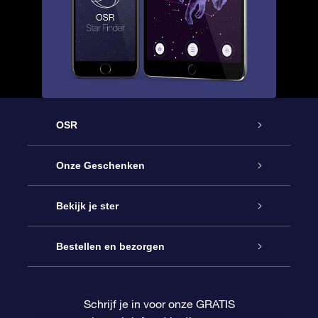
OSR
Service
Onze Geschenken
Contact
Online Star Gift
Bekijk je ster
Blog
OSR Cadeaupakket
Sterrenregister
Bestellen en bezorgen
Veelgestelde vragen
Super Ster Cadeau
OSR Star Finder App
Klantenlogin
Schrijf je in voor onze GRATIS