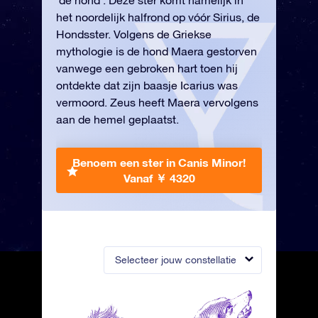
‘de hond’. Deze ster komt namelijk in
het noordelijk halfrond op vóór Sirius, de
Hondsster. Volgens de Griekse
mythologie is de hond Maera gestorven
vanwege een gebroken hart toen hij
ontdekte dat zijn baasje Icarius was
vermoord. Zeus heeft Maera vervolgens
aan de hemel geplaatst.
Benoem een ster in Canis Minor!
Vanaf ￥ 4320
Selecteer jouw constellatie