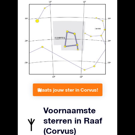
Plaats jouw ster in Corvus!
Voornaamste
sterren in Raaf
(Corvus)