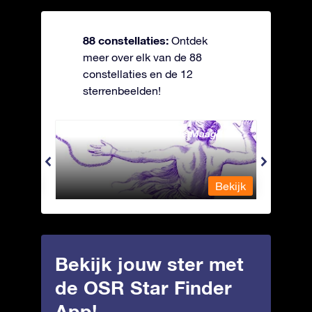
88 constellaties:
Ontdek
meer over elk van de 88
constellaties en de 12
sterrenbeelden!
Andromeda - Geketende Maagd
Antli
Bekijk
Bekijk
Bekijk jouw ster met
de OSR Star Finder
App!