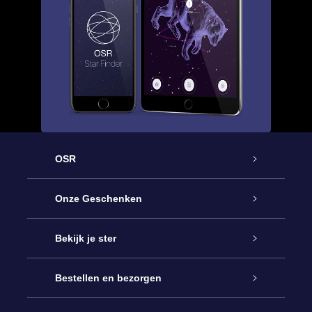
OSR
Service
Onze Geschenken
Contact
Online Star Gift
Bekijk je ster
Blog
OSR Cadeaupakket
Sterrenregister
Bestellen en bezorgen