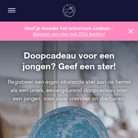
Geef je moeder het universum cadeau –
Benoem een ​​ster met 25% korting!
Doopcadeau voor een
jongen? Geef een ster!
Registreer een eigen stralende ster aan de hemel
als een uniek, eeuwigdurend doopcadeau voor
een jongen, voor jouw vrienden en dierbaren.