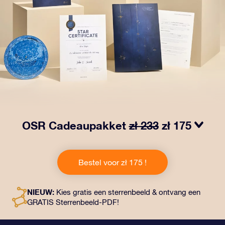
OSR Cadeaupakket
zł 233
zł 175
Laat ogen twinkelen met het OSR Cadeaupakket! Dit
cadeau bevat een prachtige envelop en
Bestel voor zł 175 !
gepersonaliseerde documenten die naar een adres
naar keuze worden verzonden, evenals digitale
documenten en gratis gebruik van onze apps. Het is
NIEUW:
Kies gratis een sterrenbeeld & ontvang een
een magische manier om een blijvend cadeau te geven
GRATIS Sterrenbeeld-PDF!
aan vrienden en dierbaren.