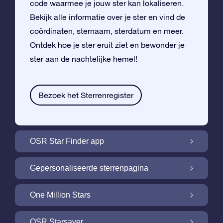
code waarmee je jouw ster kan lokaliseren.
Bekijk alle informatie over je ster en vind de
coördinaten, sternaam, sterdatum en meer.
Ontdek hoe je ster eruit ziet en bewonder je
ster aan de nachtelijke hemel!
Bezoek het Sterrenregister
OSR Star Finder app
Vind je eigen ster aan de nachtelijke hemel
Gepersonaliseerde sterrenpagina
met de OSR Star Finder App
Personaliseer jouw ster met een gratis
One Million Stars
sterrenpagina
One Million Stars: Vlieg door ons
OSR Starsaver