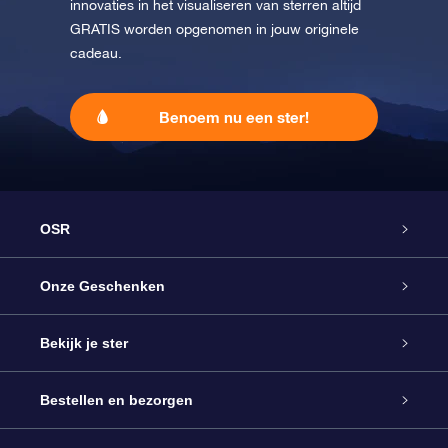
innovaties in het visualiseren van sterren altijd
GRATIS worden opgenomen in jouw originele
cadeau.
Benoem nu een ster!
OSR
Service
Onze Geschenken
Contact
Online Star Gift
Bekijk je ster
Blog
OSR Cadeaupakket
Sterrenregister
Bestellen en bezorgen