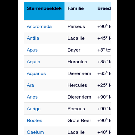
Sterrenbeelden
Familie
Breedtegraden
Andromeda
Perseus
+90° tot -40°
Antlia
Lacaille
+45° tot -90°
Apus
Bayer
+5° tot -90°
Aquila
Hercules
+85° tot -75°
Aquarius
Dierenriem
+65° tot -90°
Ara
Hercules
+25° tot -90°
Aries
Dierenriem
+90° tot -60°
Auriga
Perseus
+90° tot -40°
Bootes
Grote Beer
+90° tot -50°
Caelum
Lacaille
+40° tot -90°