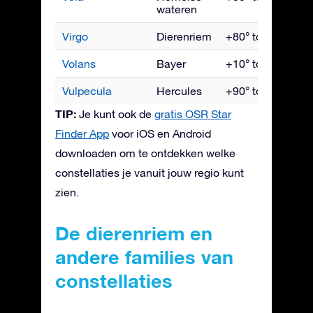
wateren
Virgo
Dierenriem
+80° tot -80°
Volans
Bayer
+10° tot -90°
Vulpecula
Hercules
+90° tot -55°
TIP:
Je kunt ook de
gratis OSR Star
Finder App
voor iOS en Android
downloaden om te ontdekken welke
constellaties je vanuit jouw regio kunt
zien.
De dierenriem en
andere families van
constellaties