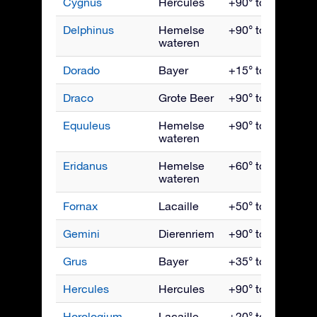
Cygnus
Hercules
+90° tot -40°
Delphinus
Hemelse
+90° tot -70°
wateren
Dorado
Bayer
+15° tot -90°
Draco
Grote Beer
+90° tot -15°
Equuleus
Hemelse
+90° tot -70°
wateren
Eridanus
Hemelse
+60° tot -90°
wateren
Fornax
Lacaille
+50° tot -90°
Gemini
Dierenriem
+90° tot -60°
Grus
Bayer
+35° tot -90°
Hercules
Hercules
+90° tot -50°
Horologium
Lacaille
+20° tot -90°