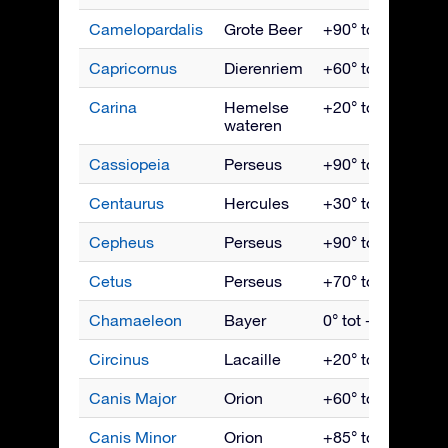
Camelopardalis
Grote Beer
+90° tot -10°
Capricornus
Dierenriem
+60° tot -90°
Carina
Hemelse
+20° tot -90°
wateren
Cassiopeia
Perseus
+90° tot -20°
Centaurus
Hercules
+30° tot -90°
Cepheus
Perseus
+90° tot -10°
Cetus
Perseus
+70° tot -90°
Chamaeleon
Bayer
0° tot -90°
Circinus
Lacaille
+20° tot -90°
Canis Major
Orion
+60° tot -90°
Canis Minor
Orion
+85° tot -75°