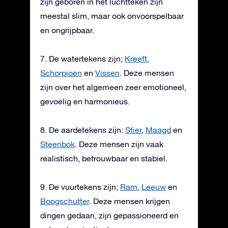
zijn geboren in het luchtteken zijn
meestal slim, maar ook onvoorspelbaar
en ongrijpbaar.
7. De watertekens zijn;
Kreeft
,
Schorpioen
en
Vissen
. Deze mensen
zijn over het algemeen zeer emotioneel,
gevoelig en harmonieus.
8. De aardetekens zijn:
Stier
,
Maagd
en
Steenbok
. Deze mensen zijn vaak
realistisch, betrouwbaar en stabiel.
9. De vuurtekens zijn;
Ram
,
Leeuw
en
Boogschutter
. Deze mensen krijgen
dingen gedaan, zijn gepassioneerd en