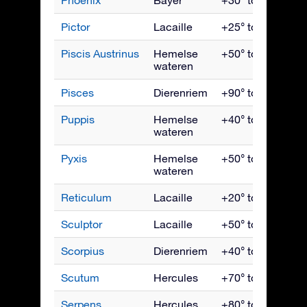
Pictor
Lacaille
+25° tot -90°
Piscis Austrinus
Hemelse
+50° tot -90°
wateren
Pisces
Dierenriem
+90° tot -65°
Puppis
Hemelse
+40° tot -90°
wateren
Pyxis
Hemelse
+50° tot -90°
wateren
Reticulum
Lacaille
+20° tot -90°
Sculptor
Lacaille
+50° tot -90°
Scorpius
Dierenriem
+40° tot -90°
Scutum
Hercules
+70° tot -90°
Serpens
Hercules
+80° tot -80°