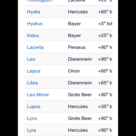
Hydra
Hercules
+60° tot -90°
Hydrus
Bayer
+5° tot -90°
Indus
Bayer
+25° tot -90°
Lacerta
Perseus
+90° tot -35°
Leo
Dierenriem
+90° tot -65°
Lepus
Orion
+60° tot -90°
Libra
Dierenriem
+65° tot -90°
Leo Minor
Grote Beer
+90° tot -45°
Lupus
Hercules
+35° tot -90°
Lynx
Grote Beer
+90° tot -35°
Lyra
Hercules
+90° tot -40°