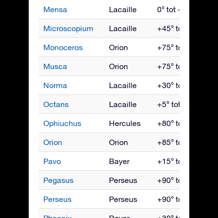
Mensa
Lacaille
0° tot -90°
Microscopium
Lacaille
+45° tot -90°
Monoceros
Orion
+75° tot -85°
Musca
Orion
+75° tot -85°
Norma
Lacaille
+30° tot -90°
Octans
Lacaille
+5° tot -90°
Ophiuchus
Hercules
+80° tot -80°
Orion
Orion
+85° tot -75°
Pavo
Bayer
+15° tot -90°
Pegasus
Perseus
+90° tot -60°
Perseus
Perseus
+90° tot -35°
Phoenix
Bayer
+30° tot -90°