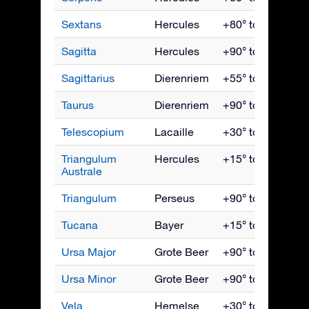
Sextans
Hercules
+80° tot -80°
Sagitta
Hercules
+90° tot -70°
Sagittarius
Dierenriem
+55° tot -90°
Taurus
Dierenriem
+90° tot -65°
Telescopium
Lacaille
+30° tot -90°
Triangulum
Hercules
+15° tot -90°
Australe
Triangulum
Perseus
+90° tot -50°
Tucana
Bayer
+15° tot -90°
Ursa Major
Grote Beer
+90° tot -30°
Ursa Minor
Grote Beer
+90° tot -10°
Vela
Hemelse
+30° tot -90°