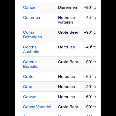
Cancer
Dierenriem
+90° tot -60°
Columba
Hemelse
+45° tot -90°
wateren
Coma
Grote Beer
+90° tot -60°
Berenices
Corona
Hercules
+40° tot -90°
Australis
Corona
Grote Beer
+90° tot -50°
Borealis
Crater
Hercules
+65° tot -90°
Crux
Hercules
+20° tot -90°
Corvus
Hercules
+60° tot -90°
Canes Venatici
Grote Beer
+90° tot -40°