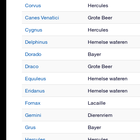
Corvus
Hercules
Canes Venatici
Grote Beer
Cygnus
Hercules
Delphinus
Hemelse wateren
Dorado
Bayer
Draco
Grote Beer
Equuleus
Hemelse wateren
Eridanus
Hemelse wateren
Fornax
Lacaille
Gemini
Dierenriem
Grus
Bayer
Hercules
Hercules