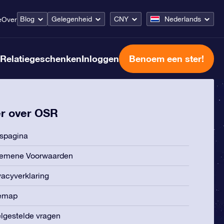
Blog
Gelegenheid
CNY
Nederlands
e
Over
Relatiegeschenken
Inloggen
Benoem een ster!
r over OSR
spagina
gemene Voorwaarden
vacyverklaring
temap
lgestelde vragen