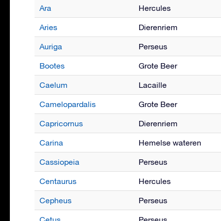
Ara
Hercules
Aries
Dierenriem
Auriga
Perseus
Bootes
Grote Beer
Caelum
Lacaille
Camelopardalis
Grote Beer
Capricornus
Dierenriem
Carina
Hemelse wateren
Cassiopeia
Perseus
Centaurus
Hercules
Cepheus
Perseus
Cetus
Perseus