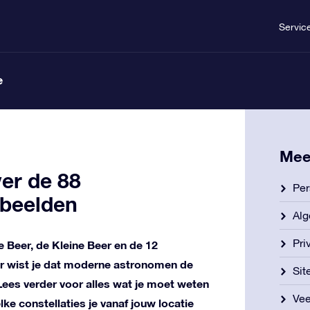
Servic
e
Mee
ver de 88
Per
nbeelden
Al
Pri
e Beer, de Kleine Beer en de 12
r wist je dat moderne astronomen de
Si
Lees verder voor alles wat je moet weten
Vee
ke constellaties je vanaf jouw locatie