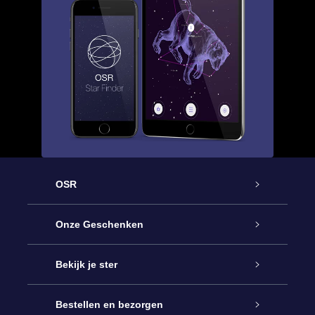
OSR
Service
Onze Geschenken
Contact
Online Star Gift
Bekijk je ster
Blog
OSR Cadeaupakket
Sterrenregister
Bestellen en bezorgen