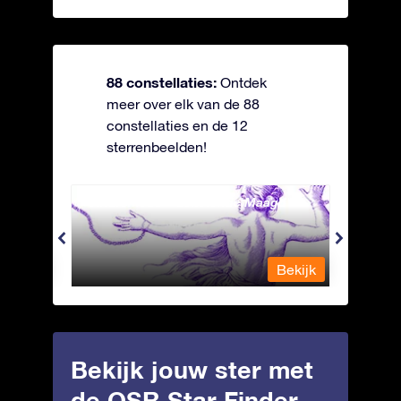
88 constellaties:
Ontdek
meer over elk van de 88
constellaties en de 12
sterrenbeelden!
Andromeda - Geketende Maagd
Antli
Bekijk
Bekijk
Bekijk jouw ster met
de OSR Star Finder