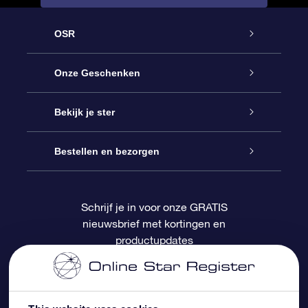
OSR
Service
Onze Geschenken
Contact
Online Star Gift
Bekijk je ster
Blog
OSR Cadeaupakket
Sterrenregister
Bestellen en bezorgen
Veelgestelde vragen
Super Ster Cadeau
OSR Star Finder App
Klantenlogin
Schrijf je in voor onze GRATIS
nieuwsbrief met kortingen en
OSR Recensies
OSR Cadeaukaart
Gepersonaliseerde sterrenpagina
Betalingsinformatie
productupdates
Relatiegeschenken
One Million Stars
Verzendinformatie
OSR Starsaver
Retourbeleid