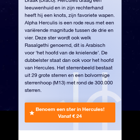
Draak (Draco). Hercules draag een
leeuwenhuid en in zijn rechterhand
heeft hij een knots, zijn favoriete wapen.
Alpha Herculis is een rode reus met een
variërende magnitude tussen de drie en
vier. Deze ster wordt ook welk
Rasalgethi genoemd, dit is Arabisch
voor ‘het hoofd van de knielende’. De
dubbelster staat dan ook voor het hoofd
van Hercules. Het sterrenbeeld bestaat
uit 29 grote sterren en een bolvormige
sterrenhoop (M13) met rond de 300.000
sterren.
Benoem een ster in Hercules!
Vanaf € 24