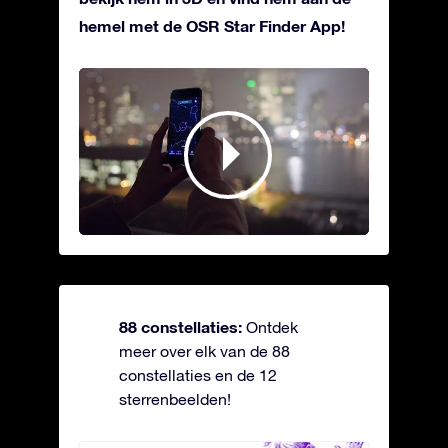
hemel met de OSR Star Finder App!
88 constellaties:
Ontdek
meer over elk van de 88
constellaties en de 12
sterrenbeelden!