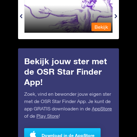
Andromeda - Geketende Maagd
Antli
Bekijk
Bekijk
Bekijk jouw ster met
de OSR Star Finder
App!
Zoek, vind en bewonder jouw eigen ster
met de OSR Star Finder App. Je kunt de
app GRATIS downloaden in de
AppStore
of de
Play Store
!
Download in de AppStore