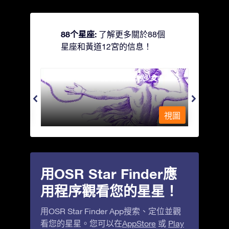
88个星座:
了解更多關於88個
星座和黃道12宮的信息！
Andromeda - 被鐵鍊鎖著的少女
Antli
視圖
視圖
用OSR Star Finder應
用程序觀看您的星星！
用OSR Star Finder App搜索、定位並觀
看您的星星。您可以在
AppStore
或
Play