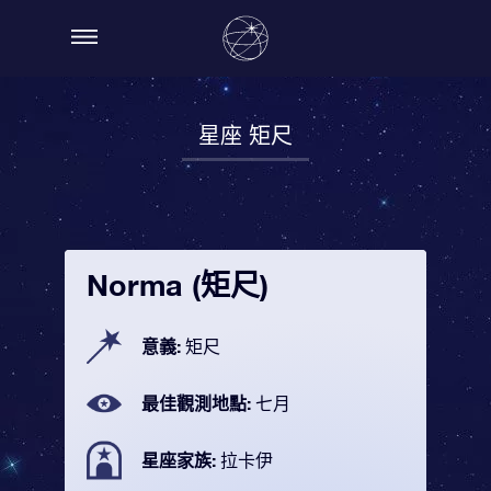
星座 矩尺
Norma (矩尺)
意義:
矩尺
最佳觀測地點:
七月
星座家族:
拉卡伊