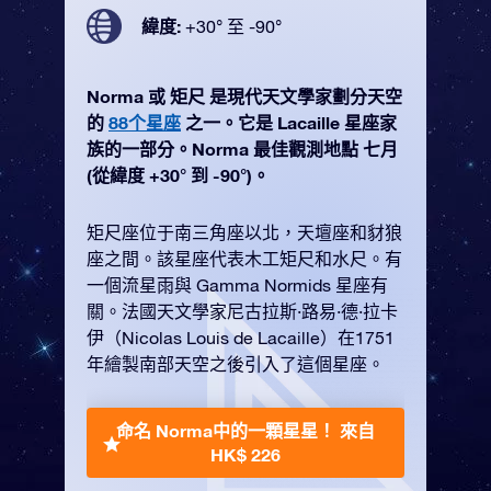
緯度:
+30° 至 -90°
Norma 或 矩尺 是現代天文學家劃分天空
的
88个星座
之一。它是 Lacaille 星座家
族的一部分。Norma 最佳觀測地點 七月
(從緯度 +30° 到 -90°)。
矩尺座位于南三角座以北，天壇座和豺狼
座之間。該星座代表木工矩尺和水尺。有
一個流星雨與 Gamma Normids 星座有
關。法國天文學家尼古拉斯·路易·德·拉卡
伊（Nicolas Louis de Lacaille）在1751
年繪製南部天空之後引入了這個星座。
命名 Norma中的一顆星星！
來自
HK$ 226