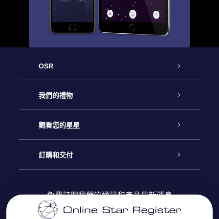
OSR
客戶服務
我們的禮物
聯繫我們
Online Star禮物
觀看您的星星
博客
OSR禮物包
星星注册
訂購和交付
OSR Star Finder App
常見問題解答
Super Star 禮物
客戶登錄
免費訂閱我們的通訊和產品最新消息
個性化的Star Page
評論
OSR 禮物卡
付款資訊