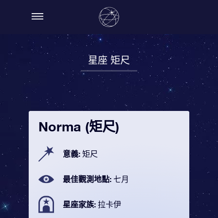
星座 矩尺
Norma (矩尺)
意義:
矩尺
最佳觀測地點:
七月
星座家族:
拉卡伊