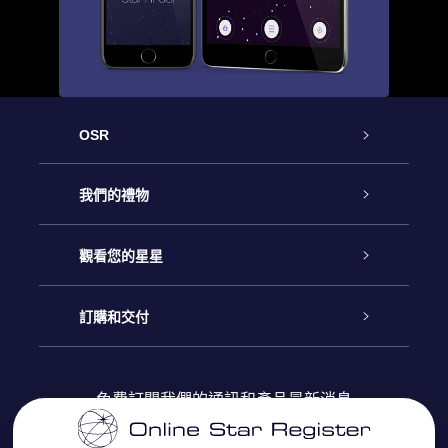
OSR
客戶服務
我們的禮物
聯繫我們
Online Star禮物
觀看您的星星
博客
OSR禮物包
星星注册
訂購和交付
OSR Star Finder App
常見問題解答
Super Star 禮物
客戶登錄
免費訂閱我們的通訊和產品最新消息
個性化的Star Page
評論
OSR 禮物卡
付款資訊