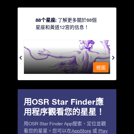
88个星座:
了解更多關於88個
星座和黃道12宮的信息！
Andromeda - 被鐵鍊鎖著的少女
Antli
視圖
視圖
用OSR Star Finder應
用程序觀看您的星星！
用OSR Star Finder App搜索、定位並觀
看您的星星。您可以在
AppStore
或
Play