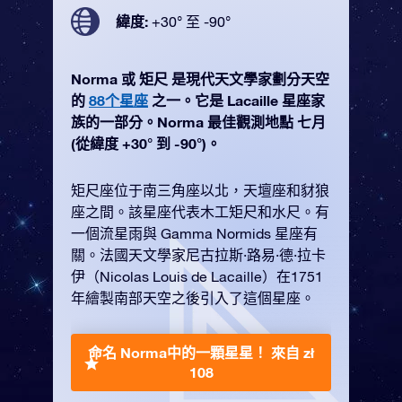
緯度:
+30° 至 -90°
Norma 或 矩尺 是現代天文學家劃分天空
的
88个星座
之一。它是 Lacaille 星座家
族的一部分。Norma 最佳觀測地點 七月
(從緯度 +30° 到 -90°)。
矩尺座位于南三角座以北，天壇座和豺狼
座之間。該星座代表木工矩尺和水尺。有
一個流星雨與 Gamma Normids 星座有
關。法國天文學家尼古拉斯·路易·德·拉卡
伊（Nicolas Louis de Lacaille）在1751
年繪製南部天空之後引入了這個星座。
命名 Norma中的一顆星星！
來自 zł
108