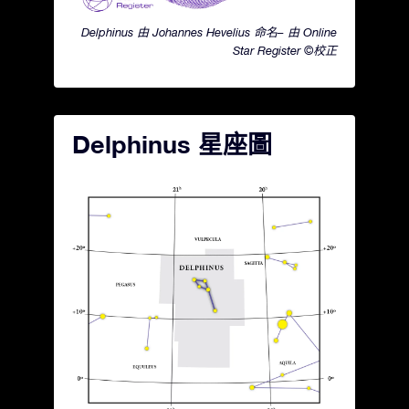
Delphinus 由 Johannes Hevelius 命名– 由 Online
Star Register ©校正
Delphinus 星座圖