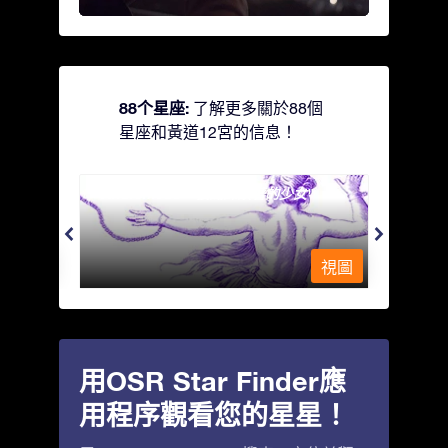
88个星座:
了解更多關於88個
星座和黃道12宮的信息！
Andromeda - 被鐵鍊鎖著的少女
Antli
視圖
視圖
用OSR Star Finder應
用程序觀看您的星星！