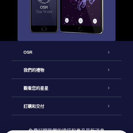
OSR
客戶服務
我們的禮物
聯繫我們
Online Star禮物
觀看您的星星
博客
OSR禮物包
星星注册
訂購和交付
OSR Star Finder App
常見問題解答
Super Star 禮物
客戶登錄
免費訂閱我們的通訊和產品最新消息