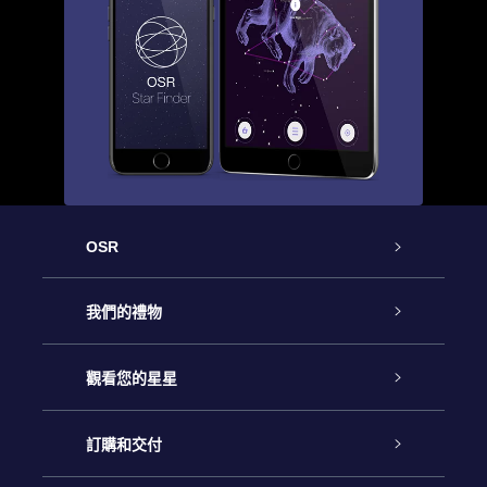
OSR
客戶服務
我們的禮物
聯繫我們
Online Star禮物
觀看您的星星
博客
OSR禮物包
星星注册
訂購和交付