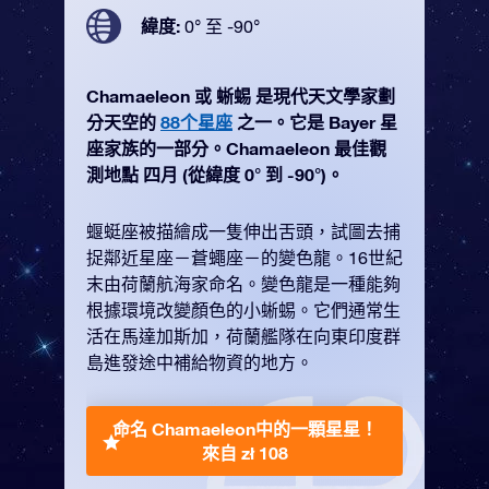
緯度:
0° 至 -90°
Chamaeleon 或 蜥蜴 是現代天文學家劃
分天空的
88个星座
之一。它是 Bayer 星
座家族的一部分。Chamaeleon 最佳觀
測地點 四月 (從緯度 0° 到 -90°)。
蝘蜓座被描繪成一隻伸出舌頭，試圖去捕
捉鄰近星座－蒼蠅座－的變色龍。16世紀
末由荷蘭航海家命名。變色龍是一種能夠
根據環境改變顏色的小蜥蜴。它們通常生
活在馬達加斯加，荷蘭艦隊在向東印度群
島進發途中補給物資的地方。
命名 Chamaeleon中的一顆星星！
來自 zł 108