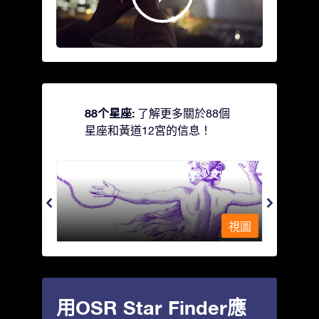
88个星座:
了解更多關於88個
星座和黃道12宮的信息！
Andromeda - 被鐵鍊鎖著的少女
Antli
視圖
視圖
用OSR Star Finder應