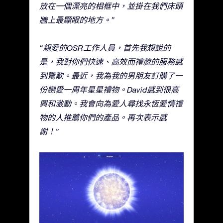
放在一個漂亮的相框中，並掛在我們床頭
牆上最顯眼的地方。”
“親愛的OSR工作人員，首先我想說的
是，我對你們快速、高效而禮貌的服務感
到驚歎。最近，我為我的男朋友訂購了一
份戀愛一周年星星禮物。David感到很高
興和激動。我會向為愛人尋找永恆愛情禮
物的人推薦你們的產品。再次表示感
謝！”