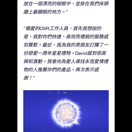
放在一個漂亮的相框中，並掛在我們床頭
牆上最顯眼的地方。”
“親愛的OSR工作人員，首先我想說的
是，我對你們快速、高效而禮貌的服務感
到驚歎。最近，我為我的男朋友訂購了一
份戀愛一周年星星禮物。David感到很高
興和激動。我會向為愛人尋找永恆愛情禮
物的人推薦你們的產品。再次表示感
謝！”