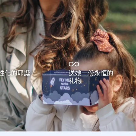
性化的耶誕
送她一份永恒的
礼物