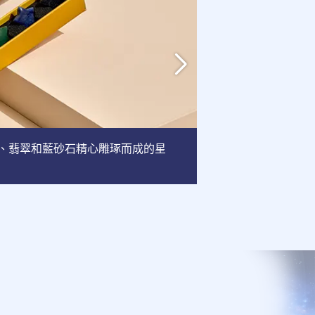
英、翡翠和藍砂石精心雕琢而成的星
相框
: 這款相框