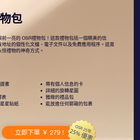
禮物包
前一亮的 OSR禮物包！這款禮物包括一個精美的信
貨地址的個性化文檔、電子文件以及免費應用程序。這是
永恒禮物的神奇方式。
證書
帶有個人信息的卡
詳細的旋轉星圖
釋表
雅緻的禮品包
星星貼紙
能放進任何郵箱的包裹
立即下單 ￥ 279 !