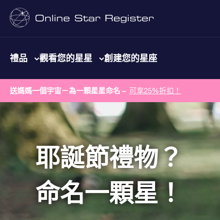
禮品
觀看您的星星
創建您的星座
送媽媽一個宇宙－為一顆星星命名 –
可享25%折扣！
耶誕節禮物？
命名一顆星！