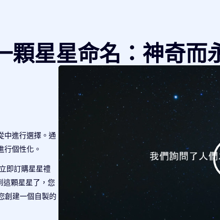
一顆星星命名：神奇而
從中進行選擇。通
進行個性化。
 立即訂購星星禮
查找到這顆星星了，您
將為您創建一個自製的