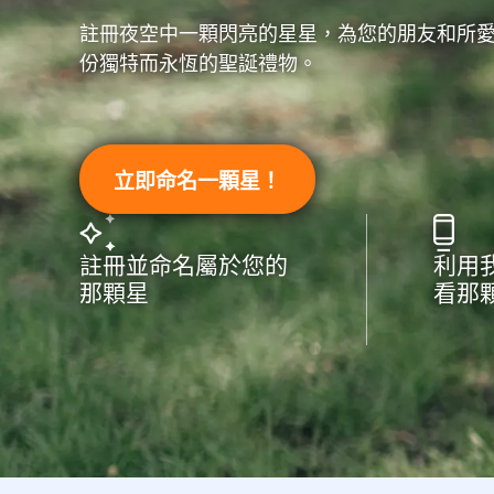
註冊夜空中一顆閃亮的星星，為您的朋友和所
份獨特而永恆的聖誕禮物。
立即命名一顆星！
註冊並命名屬於您的
利用
那顆星
看那