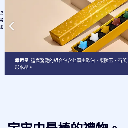
您
書
加
幸运星
: 這套驚艷的組合包含七顆由歐泊、東陵玉、石
形水晶。