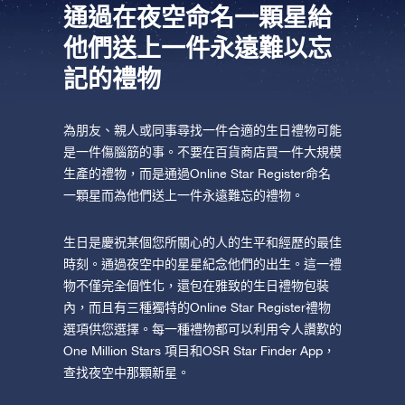
坐在您舒適的家中，利用One Million Stars應
Star Register (OSR)命名一顆星並定制一個star
通過在夜空命名一顆星給
利用一個獨特的星星代碼精確定位天空中一顆
用程序探索宇宙。這是一個從您的網站瀏覽器
page，以為朋友、親人或同事送上一份永遠難
他們送上一件永遠難以忘
特別命名的星星，或是根據自己的位置瀏覽星
使用OSR Starsaver，讓您的星星與您近在咫
進行星際旅行的歷史性的飛躍。One Million
忘的禮物。寫下一句歡迎辭、上傳照片，等
記的禮物
座。
尺。將您的星星設置為手機或電腦壁紙，让你
Stars 應用程序使您能夠觀看一百萬顆星星，
等。
使用 OSR推出的“帶我飛向星星 VR應用程序”
的屏幕閃閃发光！使用新的OSR Starsaver，
包括天文學家命名的星星，以及在Online Star
阅读全文
訪問行星，了解夜空中的 88 個星座。玩一玩
隨時觀賞你的星星。
阅读全文
Register (OSR)個性化的星星。在宇宙中飛
為朋友、親人或同事尋找一件合適的生日禮物可能
“連接星星”遊戲，解鎖每個星座的信息。飛到
是一件傷腦筋的事。不要在百貨商店買一件大規模
行，在3D中體驗宇宙星辰！
生產的禮物，而是通過Online Star Register命名
阅读全文
屬於您自己的那顆星星，查看詳細信息並與您
AppStore (iOS)
Play Store (安卓)
一顆星而為他們送上一件永遠難忘的禮物。
预览Star Page
所愛的人分享。適用於iOS 和Android的免費移
阅读全文
動 VR 應用程序。 立即下載應用程序，飛向星
生日是慶祝某個您所關心的人的生平和經歷的最佳
预览OSR Starsaver
空！
時刻。通過夜空中的星星紀念他們的出生。這一禮
訪問One Million Stars
物不僅完全個性化，還包在雅致的生日禮物包裝
內，而且有三種獨特的Online Star Register禮物
選項供您選擇。每一種禮物都可以利用令人讚歎的
在VR中探索宇宙
One Million Stars 項目和OSR Star Finder App，
查找夜空中那顆新星。