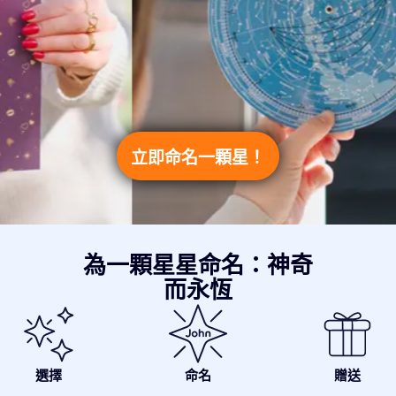
立即命名一顆星！
為一顆星星命名：神奇
而永恆
選擇
命名
贈送