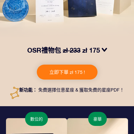
OSR禮物包
zł 233
zł 175
我們推出了讓人眼前一亮的 OSR禮物包！這款禮物包括
一個精美的信封、寄往您的收貨地址的個性化文檔、電子
立即下單 zł 175 !
文件以及免費應用程序。這是一種向親友贈送永恒禮物的
神奇方式。
新功能：
免費選擇任意星座 & 獲取免費的星座PDF！
數位的
豪華