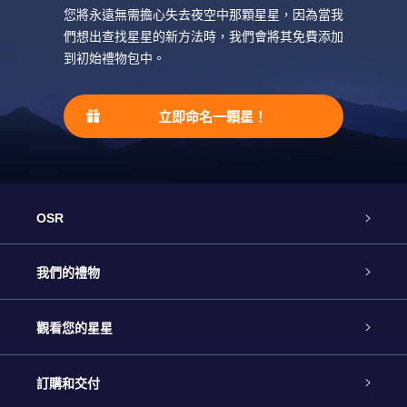
AppStore (iOS)
您將永遠無需擔心失去夜空中那顆星星，因為當我
Play Store (安卓)
們想出查找星星的新方法時，我們會將其免費添加
到初始禮物包中。
立即命名一顆星！
OSR
客戶服務
我們的禮物
聯繫我們
Online Star禮物
觀看您的星星
博客
OSR禮物包
星星注册
訂購和交付