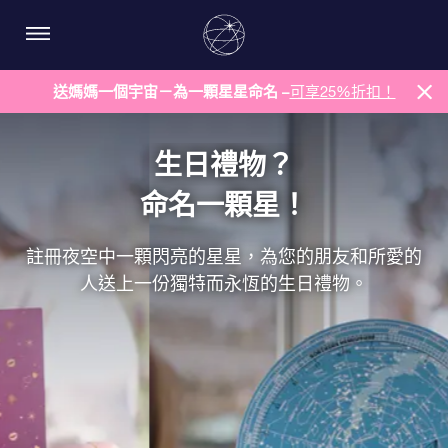
送媽媽一個宇宙－為一顆星星命名 –
可享25%折扣！
生日禮物？
命名一顆星！
註冊夜空中一顆閃亮的星星，為您的朋友和所愛的
人送上一份獨特而永恆的生日禮物。