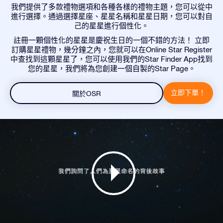
我們提供了多款禮物選項和各種各樣的禮物主題，您可以從中
進行選擇。通過選擇星座、星星名稱和星星日期，您可以對自
己的星星進行個性化。
註冊一顆個性化的星星是慶祝生日的一個不錯的方法！ 立即
訂購星星禮物，幾分鐘之內，您就可以在Online Star Register
中查找到這顆星星了，您可以使用我們的Star Finder App找到
您的星星，我們將為您創建一個自製的Star Page。
立即下單！
關於OSR