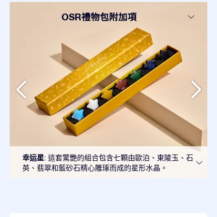
OSR禮物包附加項
幸运星
: 這套驚艷的組合包含七顆由歐泊、東陵玉、石
英、翡翠和藍砂石精心雕琢而成的星形水晶。