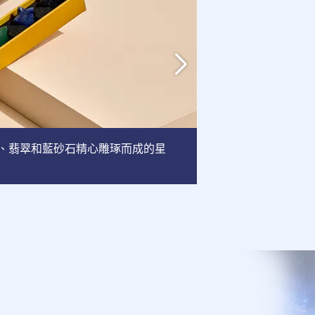
英、翡翠和藍砂石精心雕琢而成的星
相框
: 這款相框