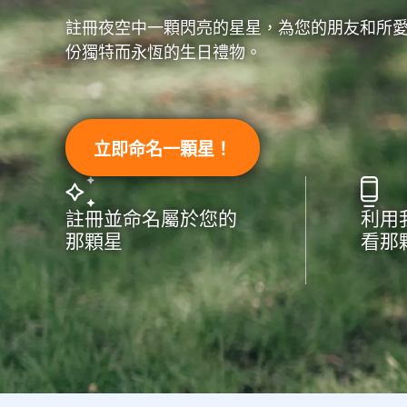
註冊夜空中一顆閃亮的星星，為您的朋友和所
份獨特而永恆的生日禮物。
立即命名一顆星！
註冊並命名屬於您的
利用
那顆星
看那