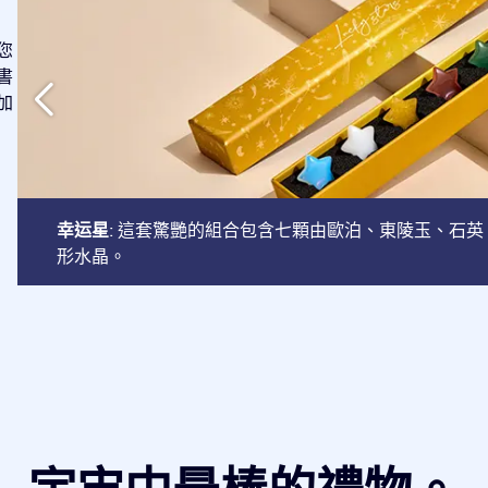
您
書
加
幸运星
: 這套驚艷的組合包含七顆由歐泊、東陵玉、石
形水晶。