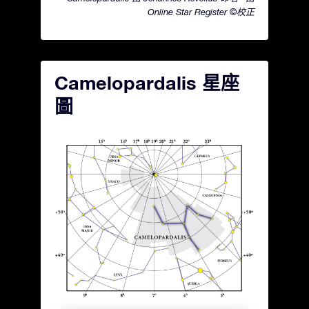
Online Star Register ©校正
Camelopardalis 星座
圖