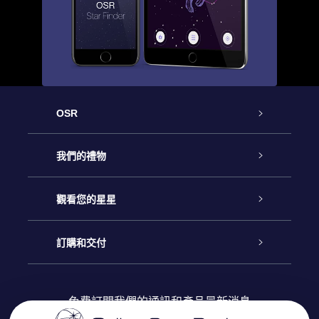
OSR
客戶服務
我們的禮物
聯繫我們
Online Star禮物
觀看您的星星
博客
OSR禮物包
星星注册
訂購和交付
OSR Star Finder App
常見問題解答
Super Star 禮物
客戶登錄
免費訂閱我們的通訊和產品最新消息