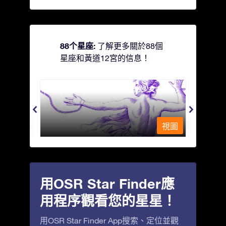
88个星座:
了解更多關於88個
星座和黃道12宮的信息！
Andromeda - 被鐵鍊鎖著的少女
Antli
視圖
視圖
用OSR Star Finder應
用程序觀看您的星星！
用OSR Star Finder App搜索、定位並觀