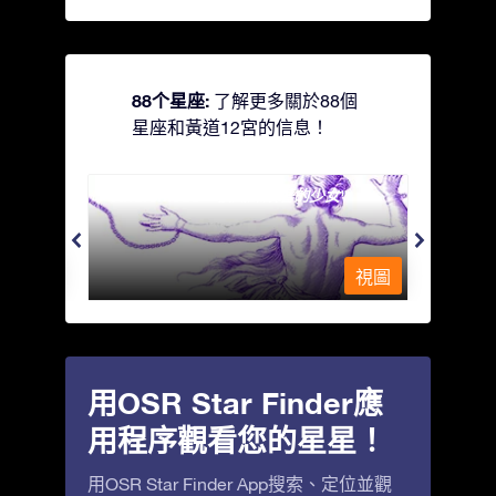
88个星座:
了解更多關於88個
星座和黃道12宮的信息！
Andromeda - 被鐵鍊鎖著的少女
Antli
視圖
視圖
用OSR Star Finder應
用程序觀看您的星星！
用OSR Star Finder App搜索、定位並觀