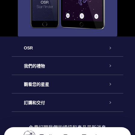
OSR
客戶服務
我們的禮物
聯繫我們
Online Star禮物
觀看您的星星
博客
OSR禮物包
星星注册
訂購和交付
OSR Star Finder App
常見問題解答
Super Star 禮物
客戶登錄
免費訂閱我們的通訊和產品最新消息