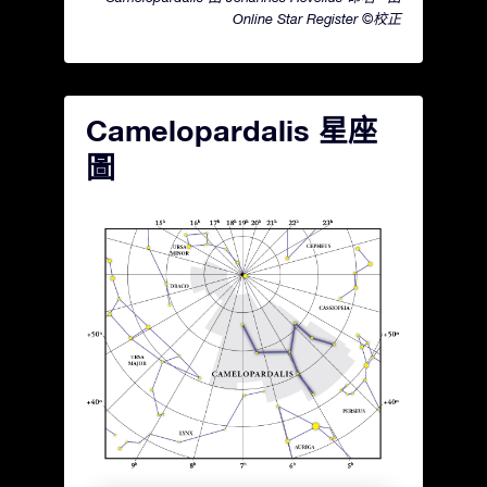
Online Star Register ©校正
Camelopardalis 星座
圖