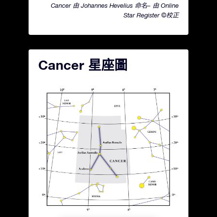
Cancer 由 Johannes Hevelius 命名– 由 Online
Star Register ©校正
Cancer 星座圖