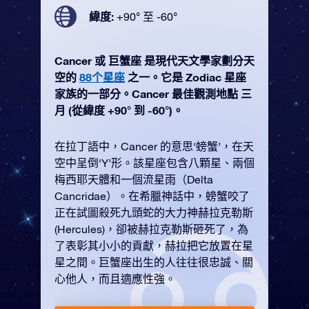
緯度:
+90° 至 -60°
Cancer 或 巨蟹座 是現代天文學家劃分天
空的
88个星座
之一。它是 Zodiac 星座
家族的一部分。Cancer 最佳觀測地點 三
月 (從緯度 +90° 到 -60°)。
在拉丁語中，Cancer 的意思‘螃蟹’，在天
空中呈倒‘Y’形。該星座包含八顆星、兩個
梅西耶天體和一個流星雨（Delta
Cancridae）。在希臘神話中，螃蟹咬了
正在試圖殺死九頭蛇的大力神赫拉克勒斯
(Hercules)，卻被赫拉克勒斯砸死了，為
了表彰其小小的貢獻，赫拉把它放置在星
星之間。巨蟹座出生的人往往很忠誠、關
心他人，而且適應性強。