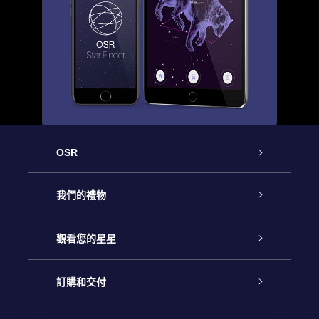
OSR
客戶服務
我們的禮物
聯繫我們
Online Star禮物
觀看您的星星
博客
OSR禮物包
星星注册
訂購和交付