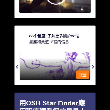
88个星座:
了解更多關於88個
星座和黃道12宮的信息！
Andromeda - 被鐵鍊鎖著的少女
Antli
視圖
視圖
用OSR Star Finder應