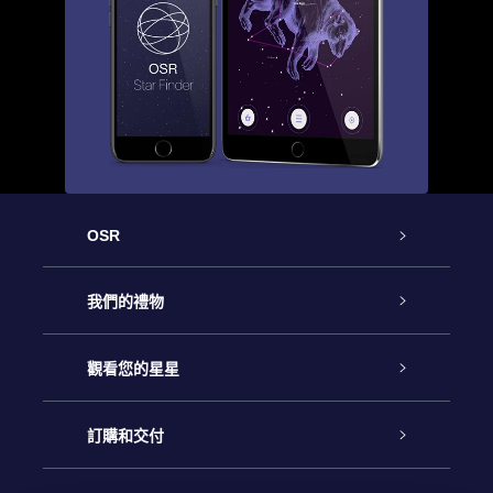
OSR
客戶服務
我們的禮物
聯繫我們
Online Star禮物
觀看您的星星
博客
OSR禮物包
星星注册
訂購和交付