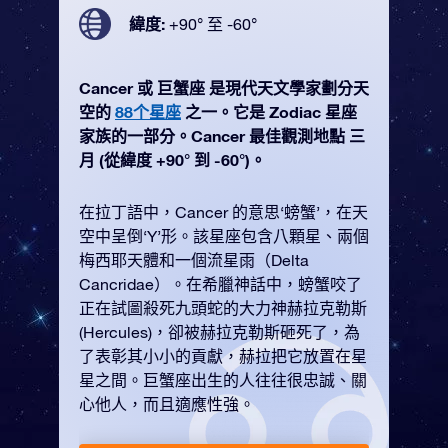
緯度:
+90° 至 -60°
Cancer 或 巨蟹座 是現代天文學家劃分天
空的
88个星座
之一。它是 Zodiac 星座
家族的一部分。Cancer 最佳觀測地點 三
月 (從緯度 +90° 到 -60°)。
在拉丁語中，Cancer 的意思‘螃蟹’，在天
空中呈倒‘Y’形。該星座包含八顆星、兩個
梅西耶天體和一個流星雨（Delta
Cancridae）。在希臘神話中，螃蟹咬了
正在試圖殺死九頭蛇的大力神赫拉克勒斯
(Hercules)，卻被赫拉克勒斯砸死了，為
了表彰其小小的貢獻，赫拉把它放置在星
星之間。巨蟹座出生的人往往很忠誠、關
心他人，而且適應性強。