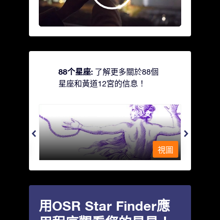
88个星座:
了解更多關於88個
星座和黃道12宮的信息！
Andromeda - 被鐵鍊鎖著的少女
Antli
視圖
視圖
用OSR Star Finder應