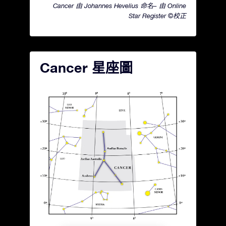
Cancer 由 Johannes Hevelius 命名– 由 Online
Star Register ©校正
Cancer 星座圖