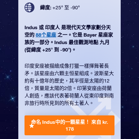
緯度:
+25° 至 -90°
Indus 或 印度人 是現代天文學家劃分天
空的
88个星座
之一。它是 Bayer 星座家
族的一部分。Indus 最佳觀測地點 九月
(從緯度 +25° 到 -90°)。
印度安座被描繪成像打獵一樣揮舞著長
矛。該星座由六顆主恒星組成。波斯星大
約有十億年的歷史，其半徑是太陽的12
倍，質量是太陽的2倍。印第安座由荷蘭
人創造，應該代表著荷蘭人從東印度到南
非旅行時所見到的所有土著人。
命名 Indus中的一顆星星！
來自 kr.
178