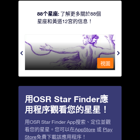
88个星座:
了解更多關於88個
星座和黃道12宮的信息！
Andromeda - 被鐵鍊鎖著的少女
Antli
視圖
視圖
用OSR Star Finder應
用程序觀看您的星星！
用OSR Star Finder App搜索、定位並觀
看您的星星。您可以在
AppStore
或
Play
Store
免費下載該應用程序！