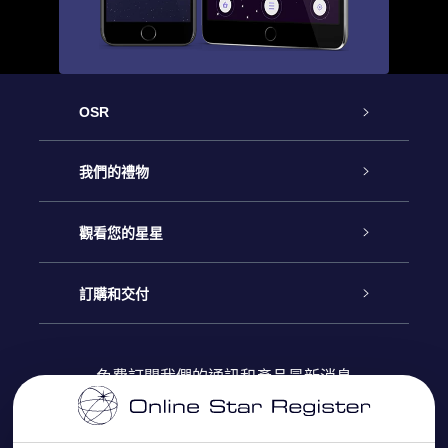
OSR
客戶服務
我們的禮物
聯繫我們
Online Star禮物
觀看您的星星
博客
OSR禮物包
星星注册
訂購和交付
OSR Star Finder App
常見問題解答
Super Star 禮物
客戶登錄
免費訂閱我們的通訊和產品最新消息
個性化的Star Page
評論
OSR 禮物卡
付款資訊