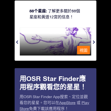
88个星座:
了解更多關於88個
星座和黃道12宮的信息！
Andromeda - 被鐵鍊鎖著的少女
Antli
視圖
視圖
用OSR Star Finder應
用程序觀看您的星星！
用OSR Star Finder App搜索、定位並觀
看您的星星。您可以在
AppStore
或
Play
Store
免費下載該應用程序！