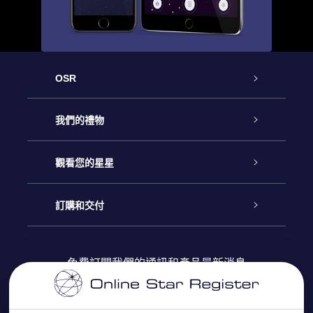
OSR
客戶服務
我們的禮物
聯繫我們
Online Star禮物
觀看您的星星
博客
OSR禮物包
星星注册
訂購和交付
OSR Star Finder App
常見問題解答
Super Star 禮物
客戶登錄
免費訂閱我們的通訊和產品最新消息
個性化的Star Page
評論
OSR 禮物卡
付款資訊