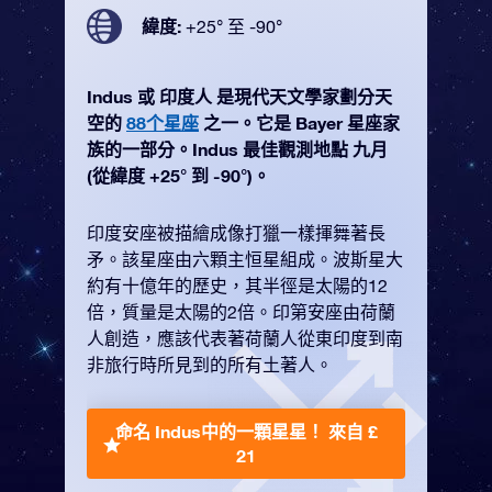
緯度:
+25° 至 -90°
Indus 或 印度人 是現代天文學家劃分天
空的
88个星座
之一。它是 Bayer 星座家
族的一部分。Indus 最佳觀測地點 九月
(從緯度 +25° 到 -90°)。
印度安座被描繪成像打獵一樣揮舞著長
矛。該星座由六顆主恒星組成。波斯星大
約有十億年的歷史，其半徑是太陽的12
倍，質量是太陽的2倍。印第安座由荷蘭
人創造，應該代表著荷蘭人從東印度到南
非旅行時所見到的所有土著人。
命名 Indus中的一顆星星！
來自 £
21