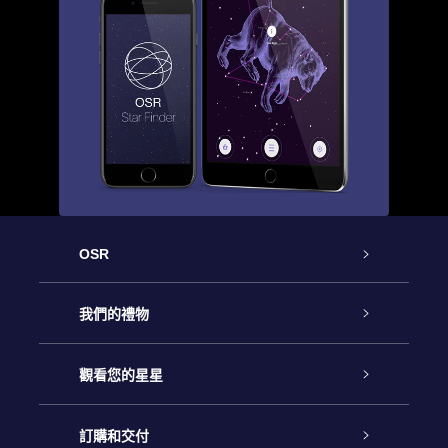
OSR
客戶服務
我們的禮物
聯繫我們
Online Star禮物
觀看您的星星
博客
OSR禮物包
星星注册
訂購和交付