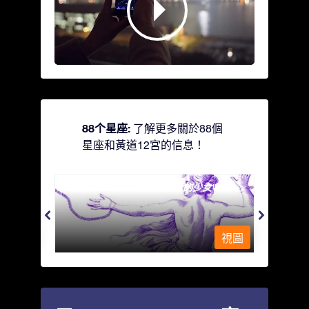
88个星座:
了解更多關於88個
星座和黃道12宮的信息！
Andromeda - 被鐵鍊鎖著的少女
Antli
視圖
視圖