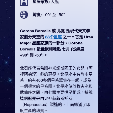
星座家族:
大熊
緯度:
+90° 至 -50°
Corona Borealis 或 北冕 是現代天文學
家劃分天空的
88个星座
之一。它是 Ursa
Major 星座家族的一部分。Corona
Borealis 最佳觀測地點 七月 (從緯度
+90° 到 -50°)。
北冕座代表希臘神米諾斯國王的女兒（阿
裡阿德涅）戴的冠冕。北冕座中有許多星
系，約有400多個星系聚集在一起，成為
一個很大的星系團。北冕座位於牧夫座和
武仙座之間，由七顆主要恒星組成。據說
這個冠冕是由火神赫菲斯托斯
（Hephaestus）製造的，上面鑲滿了印
度生產的珠寶。