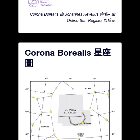
Corona Borealis 由 Johannes Hevelius 命名– 由
Online Star Register ©校正
Corona Borealis 星座
圖