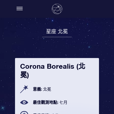
星座 北冕
Corona Borealis (北
冕)
意義:
北冕
最佳觀測地點:
七月