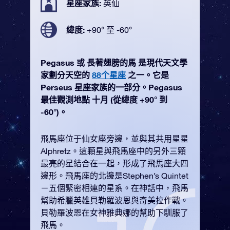
星座家族:
英仙
緯度:
+90° 至 -60°
Pegasus 或 長著翅膀的馬 是現代天文學
家劃分天空的
88个星座
之一。它是
Perseus 星座家族的一部分。Pegasus
最佳觀測地點 十月 (從緯度 +90° 到
-60°)。
飛馬座位于仙女座旁邊，並與其共用星星
Alphretz。這顆星與飛馬座中的另外三顆
最亮的星結合在一起，形成了飛馬座大四
邊形。飛馬座的北邊是Stephen’s Quintet
－五個緊密相連的星系。在神話中，飛馬
幫助希臘英雄貝勒羅波恩與奇美拉作戰。
貝勒羅波恩在女神雅典娜的幫助下馴服了
飛馬。