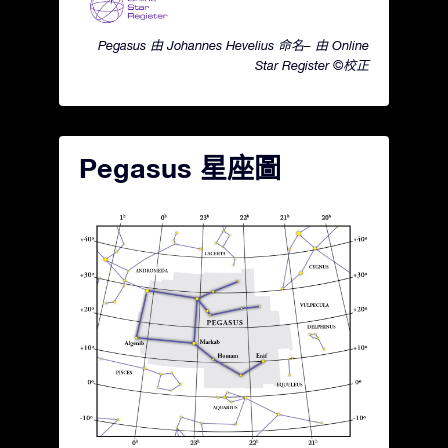
Pegasus 由 Johannes Hevelius 命名– 由 Online
Star Register ©校正
Pegasus 星座圖