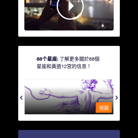
88个星座:
了解更多關於88個
星座和黃道12宮的信息！
Andromeda - 被鐵鍊鎖著的少女
Antli
視圖
視圖