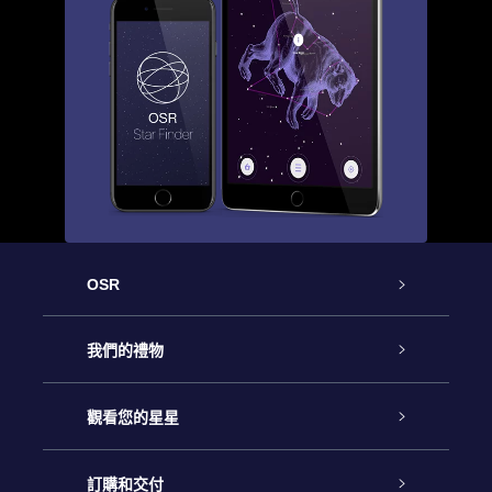
OSR
客戶服務
我們的禮物
聯繫我們
Online Star禮物
觀看您的星星
博客
OSR禮物包
星星注册
訂購和交付