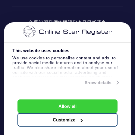
OSR Star Finder App
常見問題解答
Super Star 禮物
客戶登錄
免費訂閱我們的通訊和產品最新消息
個性化的Star Page
評論
OSR 禮物卡
付款資訊
One Million Stars
This website uses cookies
公司禮品
配送信息
We use cookies to personalise content and ads, to
provide social media features and to analyse our
OSR Starsaver
traffic. We also share information about your use of
退貨政策
our site with our social media, advertising and
analytics partners who may combine it with other
information that you’ve provided to them or that
Show details
帶我飛向星星 VR 應用程序
they’ve collected from your use of their services.
個星座
Online Star Register BV
- Laan van de Maagd
83, 7324 BT Apeldoorn, The Netherlands
Allow all
客戶服務:
help@osr.org
KVK: 60333553, VAT: NL 8538.62.722B01
Customize
One Million Stars
新聞頁面
一般條款和條件
隱私政策和免責聲明