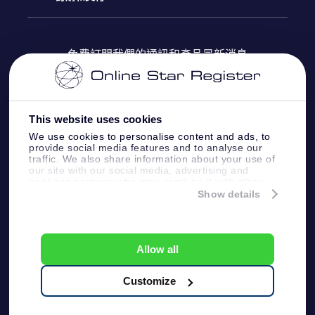
OSR Star Finder App
常見問題解答
Super Star 禮物
客戶登錄
免費訂閱我們的通訊和產品最新消息
個性化的Star Page
評論
OSR 禮物卡
付款資訊
One Million Stars
This website uses cookies
公司禮品
配送信息
We use cookies to personalise content and ads, to
provide social media features and to analyse our
OSR Starsaver
traffic. We also share information about your use of
退貨政策
our site with our social media, advertising and
analytics partners who may combine it with other
information that you’ve provided to them or that
Show details
帶我飛向星星 VR 應用程序
they’ve collected from your use of their services.
個星座
Online Star Register BV
- Laan van de Maagd
83, 7324 BT Apeldoorn, The Netherlands
Allow all
客戶服務:
help@osr.org
KVK: 60333553, VAT: NL 8538.62.722B01
Customize
One Million Stars
新聞頁面
一般條款和條件
隱私政策和免責聲明