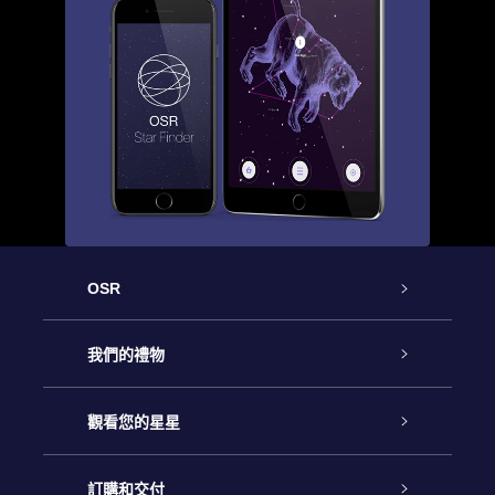
OSR
客戶服務
我們的禮物
聯繫我們
Online Star禮物
觀看您的星星
博客
OSR禮物包
星星注册
訂購和交付