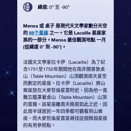
緯度:
0° 至 -90°
Mensa 或 桌子 是現代天文學家劃分天空
的
88个星座
之一。它是 Lacaille 星座家
族的一部分。Mensa 最佳觀測地點 一月
(從緯度 0° 到 -90°)。
法國天文學家拉卡伊（Lacaille）為了紀
念1751至1752年期間他在南非開普敦桌
山（Table Mountain）山頂觀測南天星空
而劃定的星座。拉卡伊（Lacaille）將山
案座放在大麥哲倫星雲附近，因為他一直
難忘籠罩著桌山（Table Mountain）山頂
的雲霧。該星座離南天極是如此之近，因
此南半球居民一年四季都可觀看到山案
座，而大麥哲倫星雲是尋找這個微弱星座
的有用參照點。