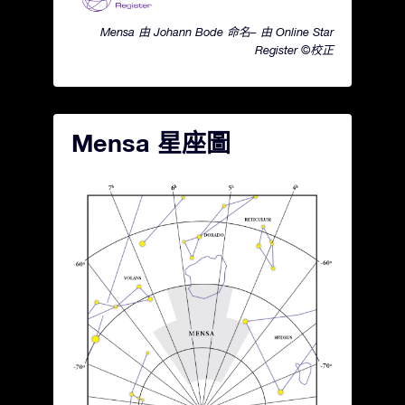
Mensa 由 Johann Bode 命名– 由 Online Star
Register ©校正
Mensa 星座圖