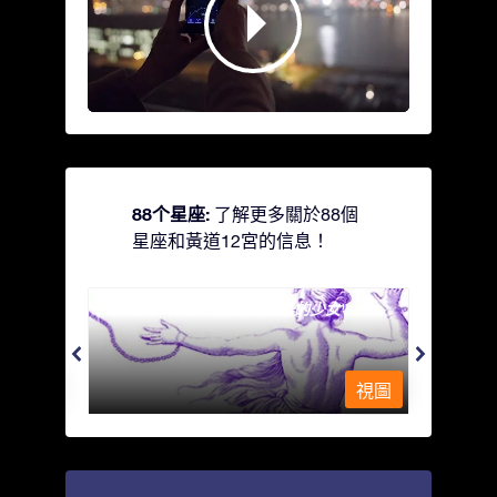
88个星座:
了解更多關於88個
星座和黃道12宮的信息！
Andromeda - 被鐵鍊鎖著的少女
Antli
視圖
視圖