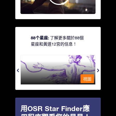
88个星座:
了解更多關於88個
星座和黃道12宮的信息！
Andromeda - 被鐵鍊鎖著的少女
Antli
視圖
視圖
用OSR Star Finder應