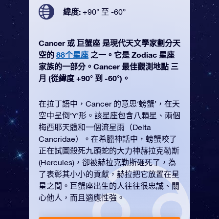
緯度:
+90° 至 -60°
Cancer 或 巨蟹座 是現代天文學家劃分天
空的
88个星座
之一。它是 Zodiac 星座
家族的一部分。Cancer 最佳觀測地點 三
月 (從緯度 +90° 到 -60°)。
在拉丁語中，Cancer 的意思‘螃蟹’，在天
空中呈倒‘Y’形。該星座包含八顆星、兩個
梅西耶天體和一個流星雨（Delta
Cancridae）。在希臘神話中，螃蟹咬了
正在試圖殺死九頭蛇的大力神赫拉克勒斯
(Hercules)，卻被赫拉克勒斯砸死了，為
了表彰其小小的貢獻，赫拉把它放置在星
星之間。巨蟹座出生的人往往很忠誠、關
心他人，而且適應性強。