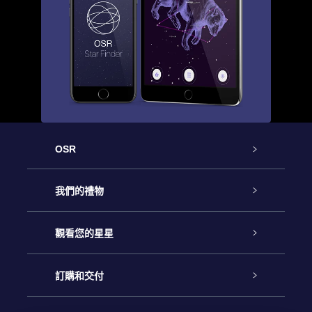
OSR
客戶服務
我們的禮物
聯繫我們
Online Star禮物
觀看您的星星
博客
OSR禮物包
星星注册
訂購和交付