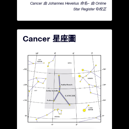
Cancer 由 Johannes Hevelius 命名– 由 Online
Star Register ©校正
Cancer 星座圖