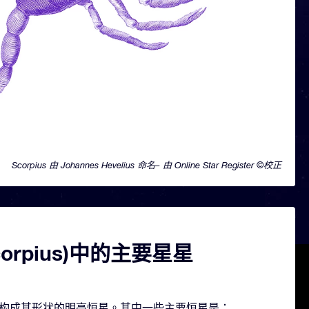
Scorpius 由 Johannes Hevelius 命名– 由 Online Star Register ©校正
corpius)中的主要星星
包含几颗构成其形状的明亮恒星。其中一些主要恒星是：