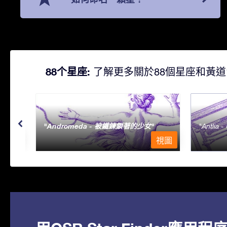
88个星座:
了解更多關於88個星座和黃道
Andromeda - 被鐵鍊鎖著的少女
Antlia 
視圖
視圖