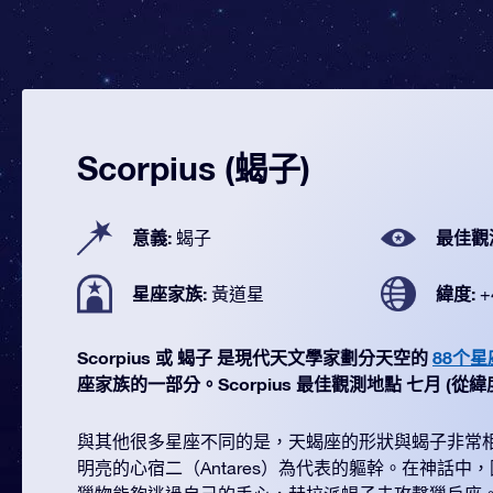
Scorpius (蝎子)
意義:
最佳觀
蝎子
星座家族:
緯度:
黃道星
+
Scorpius 或 蝎子 是現代天文學家劃分天空的
88个星
座家族的一部分。Scorpius 最佳觀測地點 七月 (從緯度 +
與其他很多星座不同的是，天蝎座的形狀與蝎子非常
明亮的心宿二（Antares）為代表的軀幹。在神話中