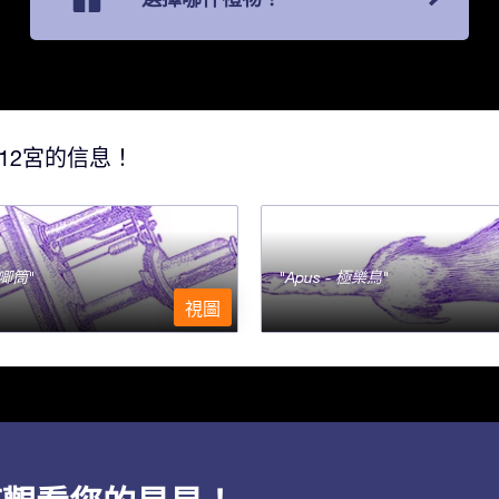
12宮的信息！
- 唧筒
Apus - 極樂鳥
視圖