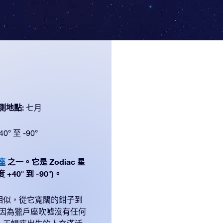
測地點:
七月
40° 至 -90°
座
之一。它是 Zodiac 星
40° 到 -90°)。
相似，從它寬闊的鉗子到
，因為獵戶座吹噓沒有任何