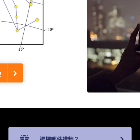
!
選擇哪件禮物？