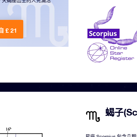
。天蝎座出生的人充滿活
 £ 21
蝎子(S
星座 Scorpius 