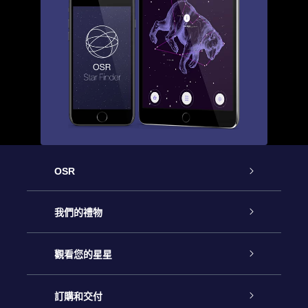
OSR
客戶服務
我們的禮物
聯繫我們
Online Star禮物
觀看您的星星
博客
OSR禮物包
星星注册
訂購和交付