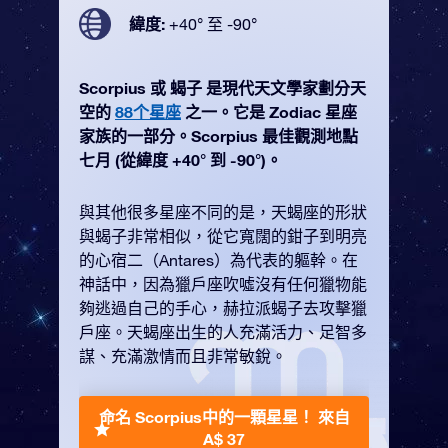
緯度:
+40° 至 -90°
Scorpius 或 蝎子 是現代天文學家劃分天
空的
88个星座
之一。它是 Zodiac 星座
家族的一部分。Scorpius 最佳觀測地點
七月 (從緯度 +40° 到 -90°)。
與其他很多星座不同的是，天蝎座的形狀
與蝎子非常相似，從它寬闊的鉗子到明亮
的心宿二（Antares）為代表的軀幹。在
神話中，因為獵戶座吹噓沒有任何獵物能
夠逃過自己的手心，赫拉派蝎子去攻擊獵
戶座。天蝎座出生的人充滿活力、足智多
謀、充滿激情而且非常敏銳。
命名 Scorpius中的一顆星星！
來自
A$ 37