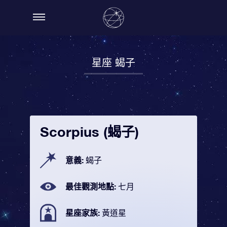
星座 蝎子
Scorpius (蝎子)
意義:
蝎子
最佳觀測地點:
七月
星座家族:
黃道星