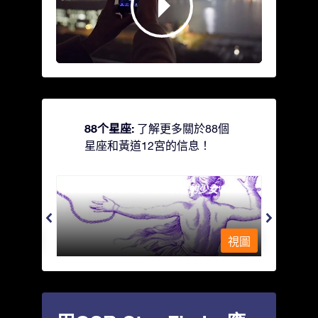
88个星座:
了解更多關於88個
星座和黃道12宮的信息！
Andromeda - 被鐵鍊鎖著的少女
Antli
視圖
視圖