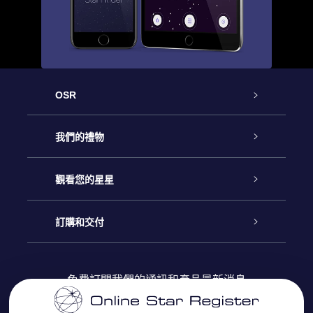
OSR
客戶服務
我們的禮物
聯繫我們
Online Star禮物
觀看您的星星
博客
OSR禮物包
星星注册
訂購和交付
OSR Star Finder App
常見問題解答
Super Star 禮物
客戶登錄
免費訂閱我們的通訊和產品最新消息
個性化的Star Page
評論
OSR 禮物卡
付款資訊