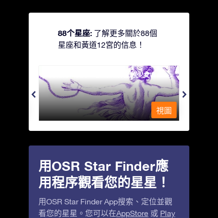
88个星座:
了解更多關於88個
星座和黃道12宮的信息！
Andromeda - 被鐵鍊鎖著的少女
Antli
視圖
視圖
用OSR Star Finder應
用程序觀看您的星星！
用OSR Star Finder App搜索、定位並觀
看您的星星。您可以在
AppStore
或
Play