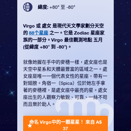
緯度:
+80° 至 -80°
Virgo 或 處女 是現代天文學家劃分天空
的
88个星座
之一。它是 Zodiac 星座家
族的一部分。Virgo 最佳觀測地點 五月
(從緯度 +80° 到 -80°)。
就像她握在手中的麥穗一樣，處女座也是
天空中星系和天體最豐富的區域之一。處
女座是唯一一個代表女性的星座，帶有一
對翅膀。角宿一（Spica）位於她左手拿
著的麥穗裡，是處女座中最亮的星。處女
座出生的人觀察力敏銳、可靠、一絲不苟
而且樂於助人。
命名 Virgo中的一顆星星！
來自 A$
37