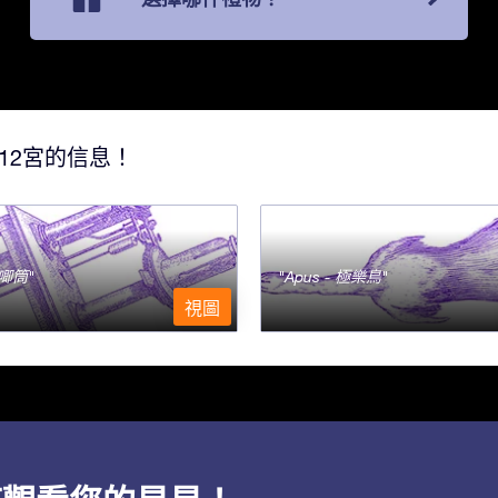
12宮的信息！
- 唧筒
Apus - 極樂鳥
視圖