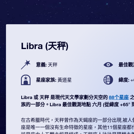
Libra (天秤)
意義:
最佳觀
天秤
星座家族:
緯度:
黃道星
+
Libra 或 天秤 是現代天文學家劃分天空的
88个星座
之
族的一部分。Libra 最佳觀測地點 六月 (從緯度 +65° 到 
在古希臘時代，天秤曾作為天蝎座的一部分出現,被人
座是唯一一個沒有生命特徵的星座，其他11個星座都