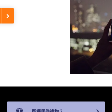
選擇哪件禮物？