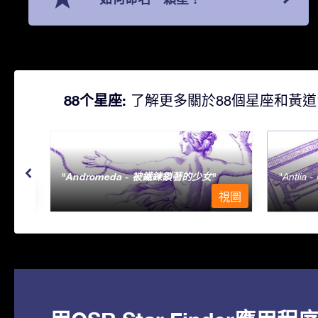
88个星座:
了解更多關於88個星座和黃道
Andromeda - 被鐵鍊鎖著的少女
Antlia 
視圖
視圖