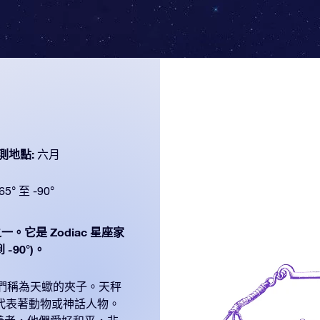
測地點:
六月
65° 至 -90°
一。它是 Zodiac 星座家
-90°)。
們稱為天蠍的夾子。天秤
代表著動物或神話人物。