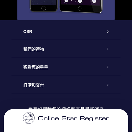
OSR
客戶服務
我們的禮物
聯繫我們
Online Star禮物
觀看您的星星
博客
OSR禮物包
星星注册
訂購和交付
OSR Star Finder App
常見問題解答
Super Star 禮物
客戶登錄
免費訂閱我們的通訊和產品最新消息
個性化的Star Page
評論
OSR 禮物卡
付款資訊