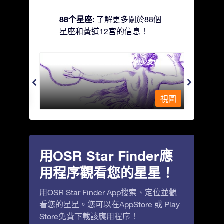
88个星座:
了解更多關於88個
星座和黃道12宮的信息！
Andromeda - 被鐵鍊鎖著的少女
Antli
視圖
視圖
用OSR Star Finder應
用程序觀看您的星星！
用OSR Star Finder App搜索、定位並觀
看您的星星。您可以在
AppStore
或
Play
Store
免費下載該應用程序！