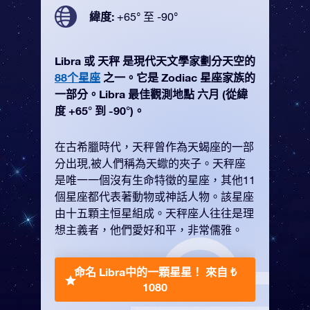
緯度:
+65° 至 -90°
Libra 或 天秤 是現代天文學家劃分天空的
88个星座
之一。它是 Zodiac 星座家族的
一部分。Libra 最佳觀測地點 六月 (從緯
度 +65° 到 -90°)。
在古希臘時代，天秤曾作為天蝎座的一部
分出現,被人們稱為天蠍的夾子。天秤座
是唯一一個沒有生命特徵的星座，其他11
個星座都代表著動物或神話人物。該星座
由十五顆主恒星組成。天秤座人往往是理
想主義者，他們愛好和平，非常儒雅。
命名 Libra中的一顆星星！
來自 ₺
1080