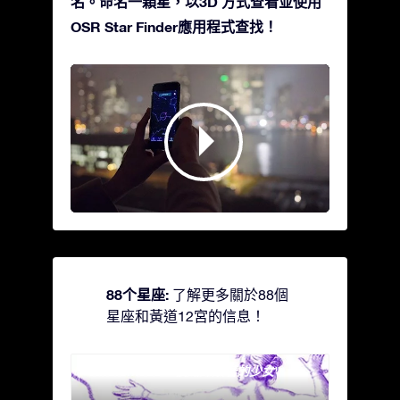
名。命名一顆星，以3D 方式查看並使用
OSR Star Finder應用程式查找！
88个星座:
了解更多關於88個
星座和黃道12宮的信息！
Andromeda - 被鐵鍊鎖著的少女
Antli