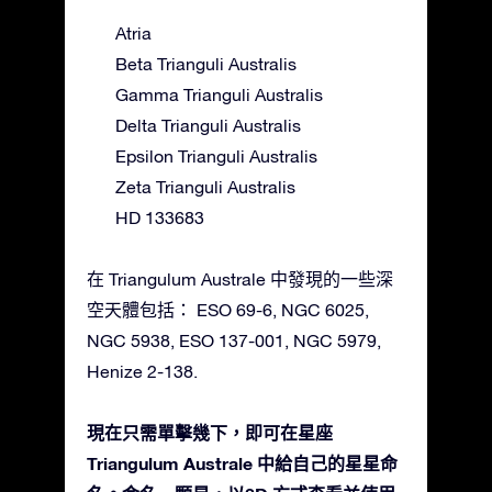
Atria
Beta Trianguli Australis
Gamma Trianguli Australis
Delta Trianguli Australis
Epsilon Trianguli Australis
Zeta Trianguli Australis
HD 133683
在 Triangulum Australe 中發現的一些深
空天體包括： ESO 69-6, NGC 6025,
NGC 5938, ESO 137-001, NGC 5979,
Henize 2-138.
現在只需單擊幾下，即可在星座
Triangulum Australe 中給自己的星星命