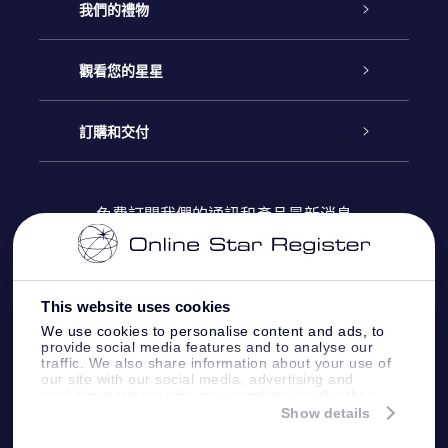
客戶服務
我們的禮物
聯繫我們
Online Star禮物
觀看您的星星
博客
OSR禮物包
星星注册
訂購和交付
OSR Star Finder App
常見問題解答
Super Star 禮物
客戶登錄
免費訂閱我們的通訊和產品最新消息
個性化的Star Page
評論
OSR 禮物卡
付款資訊
One Million Stars
This website uses cookies
公司禮品
配送信息
We use cookies to personalise content and ads, to
provide social media features and to analyse our
OSR Starsaver
traffic. We also share information about your use of
退貨政策
our site with our social media, advertising and
analytics partners who may combine it with other
information that you’ve provided to them or that
Show details
帶我飛向星星 VR 應用程序
they’ve collected from your use of their services.
個星座
Online Star Register BV
- Laan van de Maagd