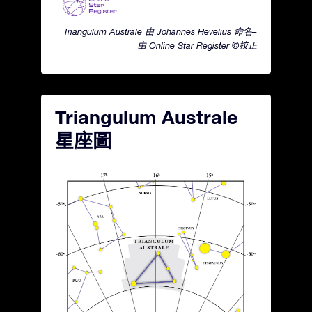
Triangulum Australe 由 Johannes Hevelius 命名–
由 Online Star Register ©校正
Triangulum Australe
星座圖