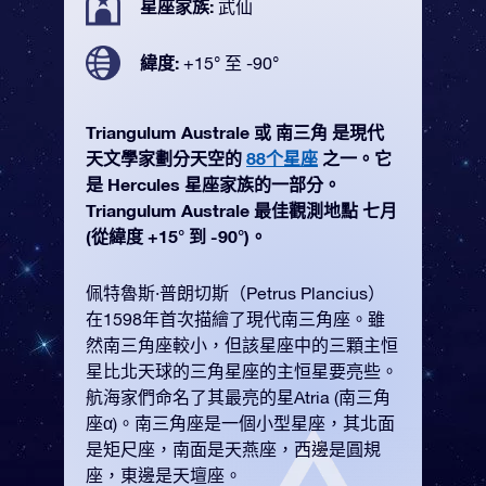
星座家族:
武仙
緯度:
+15° 至 -90°
Triangulum Australe 或 南三角 是現代
天文學家劃分天空的
88个星座
之一。它
是 Hercules 星座家族的一部分。
Triangulum Australe 最佳觀測地點 七月
(從緯度 +15° 到 -90°)。
佩特魯斯·普朗切斯（Petrus Plancius）
在1598年首次描繪了現代南三角座。雖
然南三角座較小，但該星座中的三顆主恒
星比北天球的三角星座的主恒星要亮些。
航海家們命名了其最亮的星Atria (南三角
座α)。南三角座是一個小型星座，其北面
是矩尺座，南面是天燕座，西邊是圓規
座，東邊是天壇座。