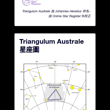
Triangulum Australe 由 Johannes Hevelius 命名–
由 Online Star Register ©校正
Triangulum Australe
星座圖