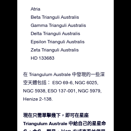
Atria
Beta Trianguli Australis
Gamma Trianguli Australis
Delta Trianguli Australis
Epsilon Trianguli Australis
Zeta Trianguli Australis
HD 133683
在 Triangulum Australe 中發現的一些深
空天體包括： ESO 69-6, NGC 6025,
NGC 5938, ESO 137-001, NGC 5979,
Henize 2-138.
現在只需單擊幾下，即可在星座
Triangulum Australe 中給自己的星星命