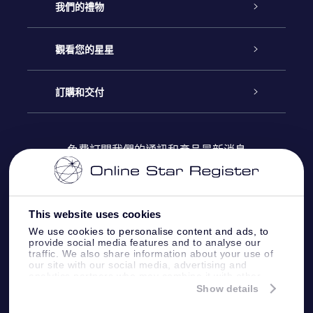
客戶服務
我們的禮物
聯繫我們
Online Star禮物
觀看您的星星
博客
OSR禮物包
星星注册
訂購和交付
OSR Star Finder App
常見問題解答
Super Star 禮物
客戶登錄
免費訂閱我們的通訊和產品最新消息
個性化的Star Page
評論
OSR 禮物卡
付款資訊
One Million Stars
This website uses cookies
公司禮品
配送信息
We use cookies to personalise content and ads, to
provide social media features and to analyse our
OSR Starsaver
traffic. We also share information about your use of
退貨政策
our site with our social media, advertising and
analytics partners who may combine it with other
information that you’ve provided to them or that
Show details
帶我飛向星星 VR 應用程序
they’ve collected from your use of their services.
個星座
Online Star Register BV
- Laan van de Maagd