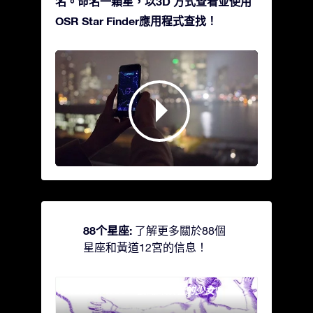
名。命名一顆星，以3D 方式查看並使用
OSR Star Finder應用程式查找！
88个星座:
了解更多關於88個
星座和黃道12宮的信息！
Andromeda - 被鐵鍊鎖著的少女
Antli