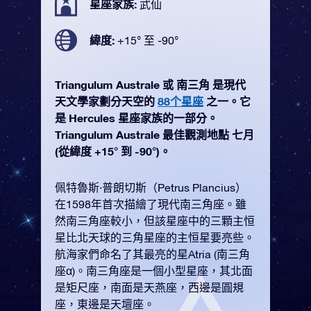
星座家族:
武仙
緯度:
+15° 至 -90°
Triangulum Australe 或 南三角 是現代
天文學家劃分天空的
88个星座
之一。它
是 Hercules 星座家族的一部分。
Triangulum Australe 最佳觀測地點 七月
(從緯度 +15° 到 -90°)。
佩特魯斯·普朗切斯（Petrus Plancius）
在1598年首次描繪了現代南三角座。雖
然南三角座較小，但該星座中的三顆主恒
星比北天球的三角星座的主恒星要亮些。
航海家們命名了其最亮的星Atria (南三角
座α)。南三角座是一個小型星座，其北面
是矩尺座，南面是天燕座，西邊是圓規
座，東邊是天壇座。