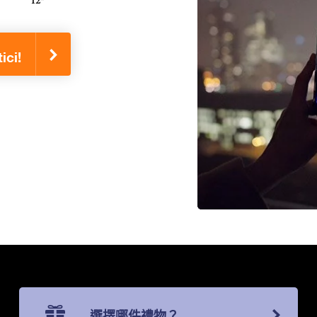
ci!
選擇哪件禮物？