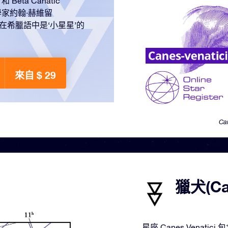
ta Canatic
學家約翰·赫維留
on，在希臘語中是‘小星星’的
來自 $ 29
Ca
獵犬(Ca
星座 Canes Vena