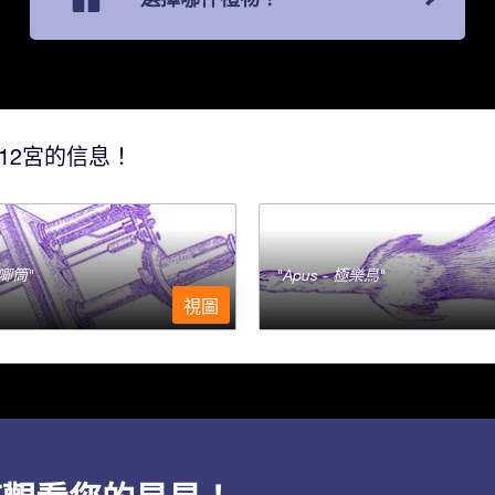
12宮的信息！
- 唧筒
Apus - 極樂鳥
視圖