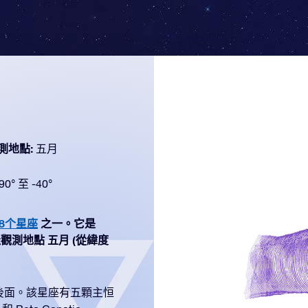
測地點:
五月
90° 至 -40°
88个星座
之一。它是
 最佳觀測地點 五月 (從緯度
後面。該星座有五顆主恒