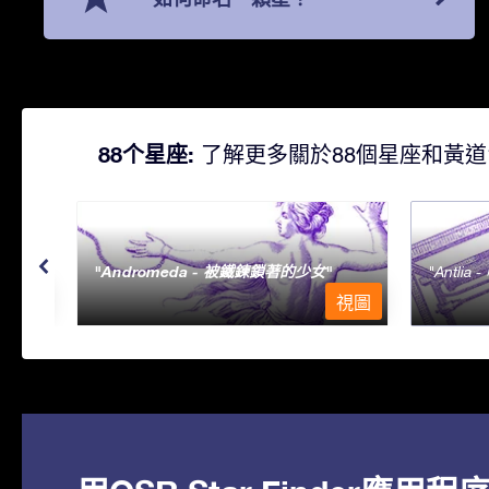
88个星座:
了解更多關於88個星座和黃道
Andromeda - 被鐵鍊鎖著的少女
Antlia 
視圖
視圖