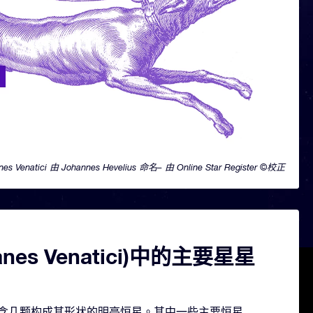
nes Venatici 由 Johannes Hevelius 命名– 由 Online Star Register ©校正
nes Venatici)中的主要星星
tici 包含几颗构成其形状的明亮恒星。其中一些主要恒星