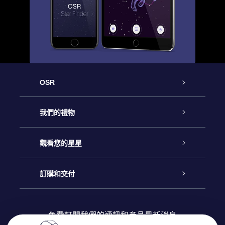
OSR
客戶服務
我們的禮物
聯繫我們
Online Star禮物
觀看您的星星
博客
OSR禮物包
星星注册
訂購和交付
OSR Star Finder App
常見問題解答
Super Star 禮物
客戶登錄
免費訂閱我們的通訊和產品最新消息