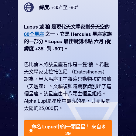
緯度:
+35° 至 -90°
Lupus 或 狼 是現代天文學家劃分天空的
88个星座
之一。它是 Hercules 星座家族
的一部分。Lupus 最佳觀測地點 六月 (從
緯度 +35° 到 -90°)。
巴比倫人將該星座看作是一隻‘狼’。希臘
天文學家艾拉托色尼 （Eratosthenes）
認為，半人馬座正在將這只動物拉向祭壇
（天壇座）。文藝復興時期就識別出了這
個星座。該星座由十八顆主恒星組成。
Alpha Lupi是星座中最亮的星，其亮度是
太陽的25,000倍。
命名 Lupus中的一顆星星！
來自 $
29