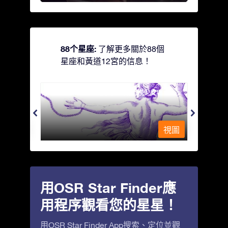
88个星座:
了解更多關於88個
星座和黃道12宮的信息！
Andromeda - 被鐵鍊鎖著的少女
Antli
視圖
視圖
用OSR Star Finder應
用程序觀看您的星星！
用OSR Star Finder App搜索、定位並觀