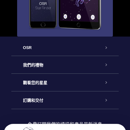
OSR
客戶服務
我們的禮物
聯繫我們
Online Star禮物
觀看您的星星
博客
OSR禮物包
星星注册
訂購和交付
OSR Star Finder App
常見問題解答
Super Star 禮物
客戶登錄
免費訂閱我們的通訊和產品最新消息