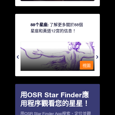
88个星座:
了解更多關於88個
星座和黃道12宮的信息！
Andromeda - 被鐵鍊鎖著的少女
Antli
視圖
視圖
用OSR Star Finder應
用程序觀看您的星星！
用OSR Star Finder App搜索、定位並觀