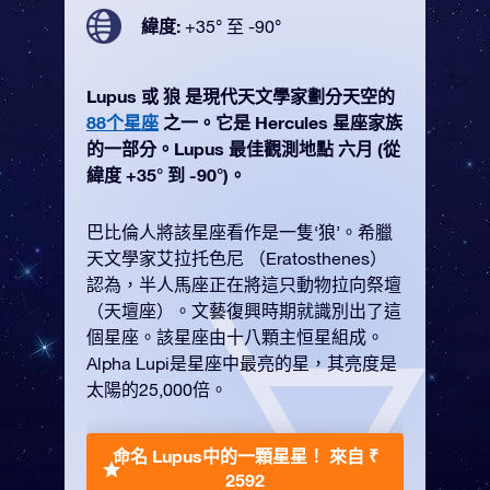
緯度:
+35° 至 -90°
Lupus 或 狼 是現代天文學家劃分天空的
88个星座
之一。它是 Hercules 星座家族
的一部分。Lupus 最佳觀測地點 六月 (從
緯度 +35° 到 -90°)。
巴比倫人將該星座看作是一隻‘狼’。希臘
天文學家艾拉托色尼 （Eratosthenes）
認為，半人馬座正在將這只動物拉向祭壇
（天壇座）。文藝復興時期就識別出了這
個星座。該星座由十八顆主恒星組成。
Alpha Lupi是星座中最亮的星，其亮度是
太陽的25,000倍。
命名 Lupus中的一顆星星！
來自 ₹
2592