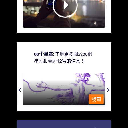
88个星座:
了解更多關於88個
星座和黃道12宮的信息！
Andromeda - 被鐵鍊鎖著的少女
Antli
視圖
視圖