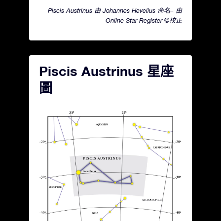
Piscis Austrinus 由 Johannes Hevelius 命名– 由
Online Star Register ©校正
Piscis Austrinus 星座
圖