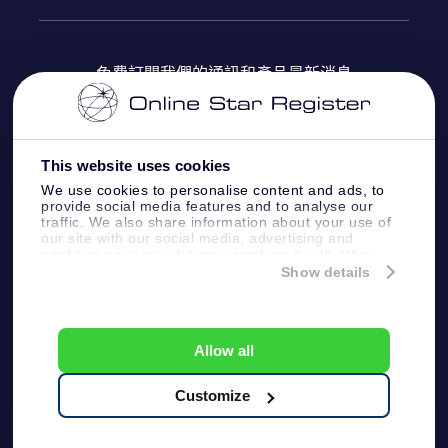
OSR Star Finder App
常見問題解答
Super Star 禮物
客戶登錄
免費訂閱我們的通訊和產品最新消息
個性化的Star Page
評論
OSR 禮物卡
付款資訊
One Million Stars
This website uses cookies
公司禮品
配送信息
We use cookies to personalise content and ads, to
provide social media features and to analyse our
OSR Starsaver
traffic. We also share information about your use of
退貨政策
our site with our social media, advertising and
analytics partners who may combine it with other
information that you’ve provided to them or that
Show details
帶我飛向星星 VR 應用程序
they’ve collected from your use of their services.
個星座
Online Star Register BV
- Laan van de Maagd
83, 7324 BT Apeldoorn, The Netherlands
Allow all
客戶服務:
help@osr.org
KVK: 60333553, VAT: NL 8538.62.722B01
Customize
One Million Stars
新聞頁面
一般條款和條件
隱私政策和免責聲明