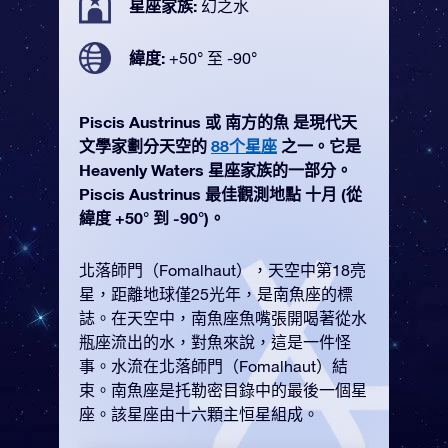
星座家族:
幻之水
緯度:
+50° 至 -90°
Piscis Austrinus 或 南方的魚 是現代天
文學家劃分天空的
88个星座
之一。它是
Heavenly Waters 星座家族的一部分。
Piscis Austrinus 最佳觀測地點 十月 (從
緯度 +50° 到 -90°)。
北落師門（Fomalhaut），天空中第18亮
星，距離地球僅25光年，是南魚座的標
誌。在天空中，南魚座魚嘴張開喝著從水
瓶座流出的水，對魚來說，這是一件怪
事。水流在北落師門（Fomalhaut）結
束。南魚座是托勒密目錄中的最後一個星
座。該星座由十六顆主恒星組成。