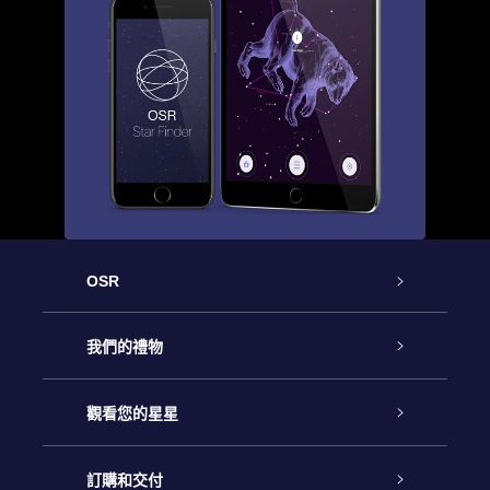
OSR
客戶服務
我們的禮物
聯繫我們
Online Star禮物
觀看您的星星
博客
OSR禮物包
星星注册
訂購和交付