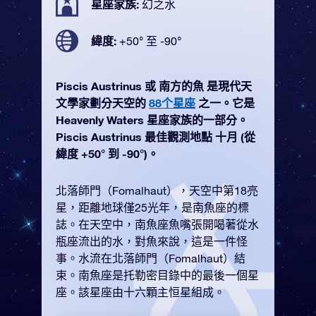
星座家族:
幻之水
緯度:
+50° 至 -90°
Piscis Austrinus 或 南方的魚 是現代天
文學家劃分天空的
88个星座
之一。它是
Heavenly Waters 星座家族的一部分。
Piscis Austrinus 最佳觀測地點 十月 (從
緯度 +50° 到 -90°)。
北落師門（Fomalhaut），天空中第18亮
星，距離地球僅25光年，是南魚座的標
誌。在天空中，南魚座魚嘴張開喝著從水
瓶座流出的水，對魚來說，這是一件怪
事。水流在北落師門（Fomalhaut）結
束。南魚座是托勒密目錄中的最後一個星
座。該星座由十六顆主恒星組成。