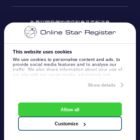
OSR Star Finder App
常見問題解答
Super Star 禮物
客戶登錄
免費訂閱我們的通訊和產品最新消息
個性化的Star Page
評論
OSR 禮物卡
付款資訊
One Million Stars
This website uses cookies
公司禮品
配送信息
We use cookies to personalise content and ads, to
provide social media features and to analyse our
OSR Starsaver
traffic. We also share information about your use of
退貨政策
our site with our social media, advertising and
analytics partners who may combine it with other
information that you’ve provided to them or that
Show details
帶我飛向星星 VR 應用程序
they’ve collected from your use of their services.
個星座
Online Star Register BV
- Laan van de Maagd
83, 7324 BT Apeldoorn, The Netherlands
Allow all
客戶服務:
help@osr.org
KVK: 60333553, VAT: NL 8538.62.722B01
Customize
One Million Stars
新聞頁面
一般條款和條件
隱私政策和免責聲明