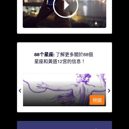
88个星座:
了解更多關於88個
星座和黃道12宮的信息！
Andromeda - 被鐵鍊鎖著的少女
Antli
視圖
視圖