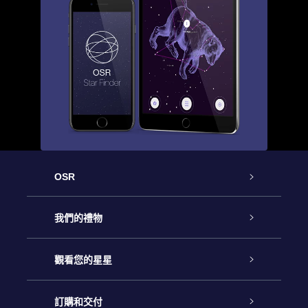
OSR
客戶服務
我們的禮物
聯繫我們
Online Star禮物
觀看您的星星
博客
OSR禮物包
星星注册
訂購和交付