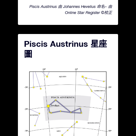
Piscis Austrinus 由 Johannes Hevelius 命名– 由
Online Star Register ©校正
Piscis Austrinus 星座
圖