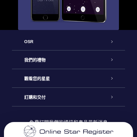
OSR
客戶服務
我們的禮物
聯繫我們
Online Star禮物
觀看您的星星
博客
OSR禮物包
星星注册
訂購和交付
OSR Star Finder App
常見問題解答
Super Star 禮物
客戶登錄
免費訂閱我們的通訊和產品最新消息
個性化的Star Page
評論
OSR 禮物卡
付款資訊