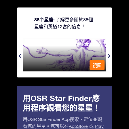
88个星座:
了解更多關於88個
星座和黃道12宮的信息！
Andromeda - 被鐵鍊鎖著的少女
Antli
視圖
視圖
用OSR Star Finder應
用程序觀看您的星星！
用OSR Star Finder App搜索、定位並觀
看您的星星。您可以在
AppStore
或
Play