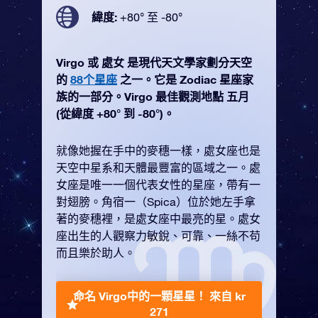
緯度:
+80° 至 -80°
Virgo 或 處女 是現代天文學家劃分天空
的
88个星座
之一。它是 Zodiac 星座家
族的一部分。Virgo 最佳觀測地點 五月
(從緯度 +80° 到 -80°)。
就像她握在手中的麥穗一樣，處女座也是
天空中星系和天體最豐富的區域之一。處
女座是唯一一個代表女性的星座，帶有一
對翅膀。角宿一（Spica）位於她左手拿
著的麥穗裡，是處女座中最亮的星。處女
座出生的人觀察力敏銳、可靠、一絲不苟
而且樂於助人。
命名 Virgo中的一顆星星！
來自 kr
271