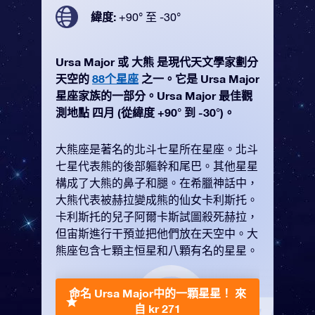
緯度:
+90° 至 -30°
Ursa Major 或 大熊 是現代天文學家劃分
天空的
88个星座
之一。它是 Ursa Major
星座家族的一部分。Ursa Major 最佳觀
測地點 四月 (從緯度 +90° 到 -30°)。
大熊座是著名的北斗七星所在星座。北斗
七星代表熊的後部軀幹和尾巴。其他星星
構成了大熊的鼻子和腿。在希臘神話中，
大熊代表被赫拉變成熊的仙女卡利斯托。
卡利斯托的兒子阿爾卡斯試圖殺死赫拉，
但宙斯進行干預並把他們放在天空中。大
熊座包含七顆主恒星和八顆有名的星星。
命名 Ursa Major中的一顆星星！
來
自 kr 271