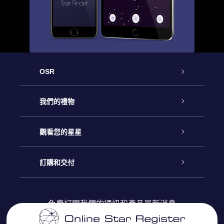
OSR
客戶服務
我們的禮物
聯繫我們
Online Star禮物
觀看您的星星
博客
OSR禮物包
星星注册
訂購和交付
OSR Star Finder App
常見問題解答
Super Star 禮物
客戶登錄
免費訂閱我們的通訊和產品最新消息
個性化的Star Page
評論
OSR 禮物卡
付款資訊