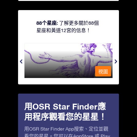
88个星座:
了解更多關於88個
星座和黃道12宮的信息！
Andromeda - 被鐵鍊鎖著的少女
Antli
視圖
視圖
用OSR Star Finder應
用程序觀看您的星星！
用OSR Star Finder App搜索、定位並觀
看您的星星。您可以在
AppStore
或
Play